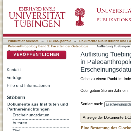
Auflistung Tuebingen Paleoanthropology Boo
DSpace Repositorium (Manakin basiert)
2: Facetten der Osteologie nach Erscheinu
Publikationsdienste
→
TOBIAS-portale
→
Dokumente aus Instituten und Pa
Paleoanthropology Band 2: Facetten der Osteologie
→
Auflistung Tuebingen 
Osteologie nach Erscheinungsdatum
Auflistung Tuebin
VERÖFFENTLICHEN
in Paleoanthropol
Erscheinungsdat
Kontakt
Verträge
Gehe zu einem Punkt im Inde
Hilfe und Informationen
Oder geben Sie ein Jahr ein:
Stöbern
Dokumente aus Instituten und
Sortiert nach:
Partnereinrichtungen
Erscheinungsdatum
Anzeige der Dokumente 1-1
Autoren
Eine Bestattung des Glocke
Titel