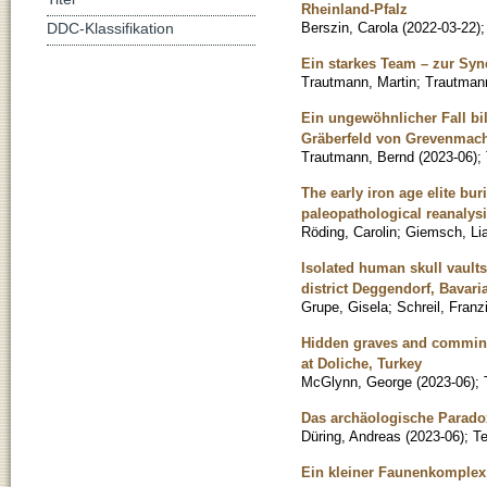
Rheinland-Pfalz
Berszin, Carola
(
2022-03-22
)
DDC-Klassifikation
Ein starkes Team – zur Syn
Trautmann, Martin
;
Trautmann
Ein ungewöhnlicher Fall bi
Gräberfeld von Grevenmac
Trautmann, Bernd
(
2023-06
)
;
The early iron age elite bu
paleopathological reanalys
Röding, Carolin
;
Giemsch, Li
Isolated human skull vaults 
district Deggendorf, Bavar
Grupe, Gisela
;
Schreil, Franz
Hidden graves and comming
at Doliche, Turkey
McGlynn, George
(
2023-06
)
;
Das archäologische Parado
Düring, Andreas
(
2023-06
)
;
Te
Ein kleiner Faunenkomplex m