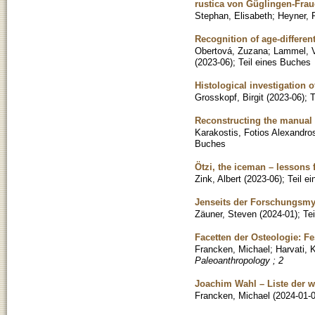
rustica von Güglingen-Fra
Stephan, Elisabeth
;
Heyner,
Recognition of age-different
Obertová, Zuzana
;
Lammel, 
(
2023-06
)
;
Teil eines Buches
Histological investigation 
Grosskopf, Birgit
(
2023-06
)
;
T
Reconstructing the manual a
Karakostis, Fotios Alexandro
Buches
Ötzi, the iceman – lesson
Zink, Albert
(
2023-06
)
;
Teil e
Jenseits der Forschungsmyt
Zäuner, Steven
(
2024-01
)
;
Te
Facetten der Osteologie: Fe
Francken, Michael
;
Harvati, 
Paleoanthropology ; 2
Joachim Wahl – Liste der w
Francken, Michael
(
2024-01-