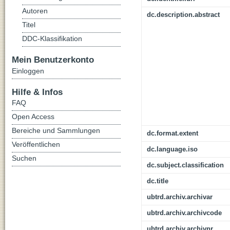
Autoren
dc.description.abstract
Titel
DDC-Klassifikation
Mein Benutzerkonto
Einloggen
Hilfe & Infos
FAQ
Open Access
Bereiche und Sammlungen
dc.format.extent
Veröffentlichen
dc.language.iso
Suchen
dc.subject.classification
dc.title
ubtrd.archiv.archivar
ubtrd.archiv.archivcode
ubtrd.archiv.archivnr