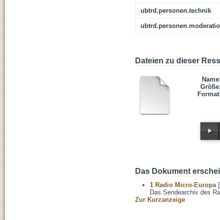
ubtrd.personen.technik
ubtrd.personen.moderati
Dateien zu dieser Res
Name
Größe
Format
Das Dokument erschein
1 Radio Micro-Europa
[
Das Sendearchiv des Ra
Zur Kurzanzeige