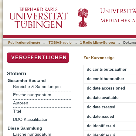
Hebammenwissenschaft
Publikationsdienste
→
TOBIAS-audio
→
1 Radio Micro-Europa
→
Dokume
VERÖFFENTLICHEN
Zur Kurzanzeige
dc.contributor.author
Stöbern
dc.contributor.other
Gesamter Bestand
Bereiche & Sammlungen
dc.date.accessioned
Erscheinungsdatum
dc.date.available
Autoren
dc.date.created
Titel
dc.date.issued
DDC-Klassifikation
dc.identifier.uri
Diese Sammlung
Erscheinungsdatum
dc.identifier.uri