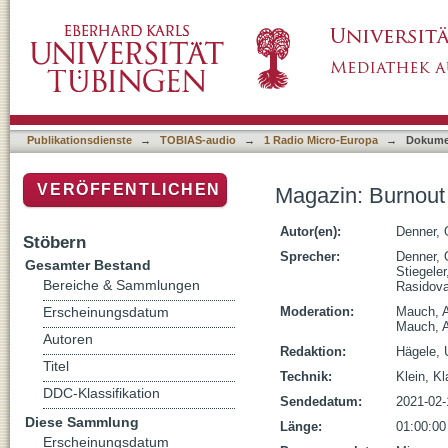
Magazin: Burnout und Angst
Publikationsdienste
→
TOBIAS-audio
→
1 Radio Micro-Europa
→
Dokume
VERÖFFENTLICHEN
Magazin: Burnout
Autor(en):
Denner, 
Stöbern
Sprecher:
Denner, 
Gesamter Bestand
Stiegele
Bereiche & Sammlungen
Rasidova
Moderation:
Mauch, 
Erscheinungsdatum
Mauch, 
Autoren
Redaktion:
Hägele, 
Titel
Technik:
Klein, K
DDC-Klassifikation
Sendedatum:
2021-02-
Diese Sammlung
Länge:
01:00:00
Erscheinungsdatum