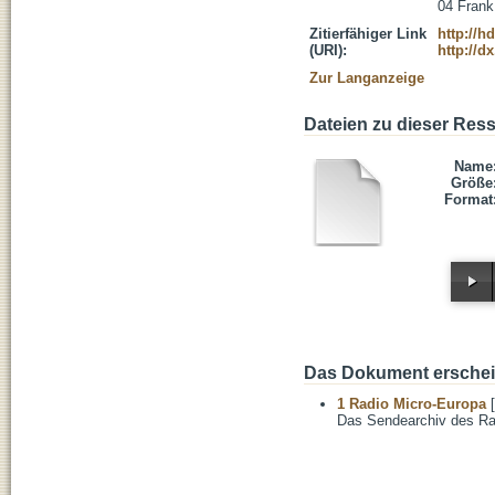
04 Frank
Zitierfähiger Link
http://h
(URI):
http://d
Zur Langanzeige
Dateien zu dieser Res
Name
Größe
Format
Das Dokument erschein
1 Radio Micro-Europa
[
Das Sendearchiv des Ra