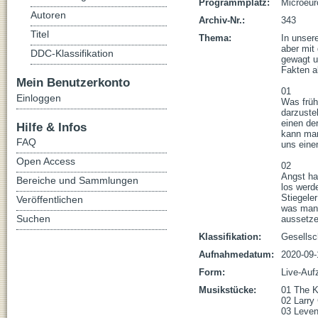
Programmplatz:
Microeur
Autoren
Archiv-Nr.:
343
Titel
Thema:
In unser
aber mit
DDC-Klassifikation
gewagt u
Fakten ab
Mein Benutzerkonto
01

Einloggen
Was frühe
darzuste
einen de
Hilfe & Infos
kann man
FAQ
uns einen
Open Access
02

Angst hat
Bereiche und Sammlungen
los werd
Stiegele
Veröffentlichen
was man 
Suchen
aussetze
Klassifikation:
Gesellsc
Aufnahmedatum:
2020-09-
Form:
Live-Auf
Musikstücke:
01 The Ko
02 Larry 
03 Leven 