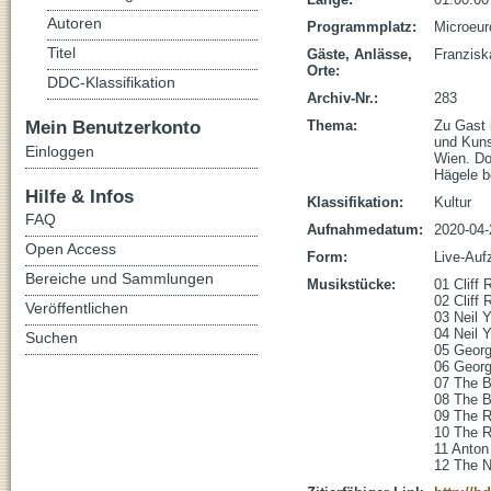
Autoren
Programmplatz:
Microeur
Titel
Gäste, Anlässe,
Franzisk
Orte:
DDC-Klassifikation
Archiv-Nr.:
283
Mein Benutzerkonto
Thema:
Zu Gast 
und Kunst
Einloggen
Wien. Do
Hägele be
Hilfe & Infos
Klassifikation:
Kultur
FAQ
Aufnahmedatum:
2020-04-
Open Access
Form:
Live-Auf
Bereiche und Sammlungen
Musikstücke:
01 Cliff 
02 Cliff 
Veröffentlichen
03 Neil Y
04 Neil Y
Suchen
05 Georg
06 Georg
07 The Be
08 The Be
09 The Ro
10 The Ro
11 Anton
12 The N