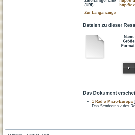
Zitierfähiger Link
http://h
(URI):
http://d
Zur Langanzeige
Dateien zu dieser Res
Name
Größe
Format
Das Dokument erschein
1 Radio Micro-Europa
[
Das Sendearchiv des Ra