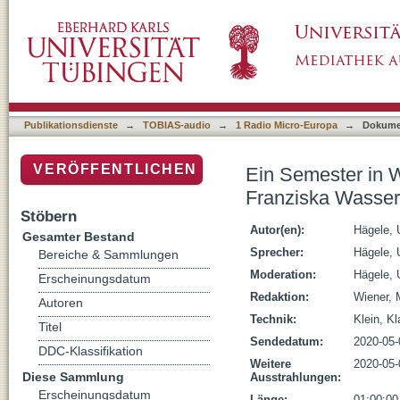
Ein Semester in Wien? – Corona sagt nein! 
Publikationsdienste
→
TOBIAS-audio
→
1 Radio Micro-Europa
→
Dokume
VERÖFFENTLICHEN
Ein Semester in W
Franziska Wasser
Stöbern
Autor(en):
Hägele, 
Gesamter Bestand
Sprecher:
Hägele, 
Bereiche & Sammlungen
Moderation:
Hägele, 
Erscheinungsdatum
Redaktion:
Wiener, 
Autoren
Technik:
Klein, K
Titel
Sendedatum:
2020-05-
DDC-Klassifikation
Weitere
2020-05-
Diese Sammlung
Ausstrahlungen:
Erscheinungsdatum
Länge:
01:00:00