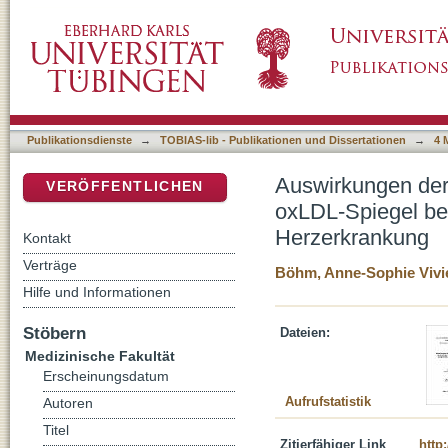
Auswirkungen der Statin- und Aspirin-Therap
DSpace Repositorium (Manakin basiert)
symptomatischer koronarer Herzerkrankung
Publikationsdienste
→
TOBIAS-lib - Publikationen und Dissertationen
→
4 
Auswirkungen der 
VERÖFFENTLICHEN
oxLDL-Spiegel bei
Herzerkrankung
Kontakt
Verträge
Böhm, Anne-Sophie Vivie
Hilfe und Informationen
Stöbern
Dateien:
Medizinische Fakultät
Erscheinungsdatum
Aufrufstatistik
Autoren
Titel
Zitierfähiger Link
http