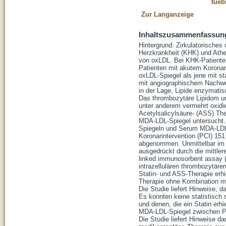
tueb
Zur Langanzeige
Inhaltszusammenfassun
Hintergrund: Zirkulatorisches
Herzkrankheit (KHK) und Athe
von oxLDL. Bei KHK-Patienten
Patienten mit akutem Koronar
oxLDL-Spiegel als jene mit s
mit angiographischem Nachwei
in der Lage, Lipide enzymatis
Das thrombozytäre Lipidom un
unter anderem vermehrt oxidier
Acetylsalicylsäure- (ASS) The
MDA-LDL-Spiegel untersucht.
Spiegeln und Serum MDA-LDL 
Koronarintervention (PCI) 15
abgenommen. Unmittelbar im A
ausgedrückt durch die mittler
linked immunosorbent assay (
intrazellulären thrombozytäre
Statin- und ASS-Therapie erhie
Therapie ohne Kombination mi
Die Studie liefert Hinweise, 
Es konnten keine statistisch
und denen, die ein Statin erhi
MDA-LDL-Spiegel zwischen Pat
Die Studie liefert Hinweise d