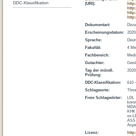
DDC-Klassifikation
(URI):
http
http
http
http
Dokumentart:
Disse
Erscheinungsdatum:
2020
Sprache:
Deut
Fakultät:
4 Me
Fachbereich:
Medi
Gutachter:
Geisl
Tag der mündl.
2020
Prüfung:
DDC-Klassifikation:
610 
Schlagworte:
Throm
Freie Schlagwörter:
LDL
koro
MDA
KHK
ox-L
ASS
Aspir
Lizenz:
http