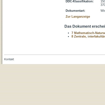
DDC-Klassifikation:
150
370
Dokumentart:
Wis
Zur Langanzeige
Das Dokument erschein
7 Mathematisch-Naturwi
8 Zentrale, interfakult
Kontakt