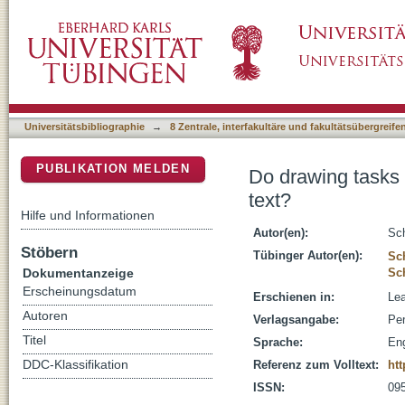
Do drawing tasks improve monitoring and cont
DSpace Repositorium (Manakin basiert)
Universitätsbibliographie
→
8 Zentrale, interfakultäre und fakultätsübergreif
PUBLIKATION MELDEN
Do drawing tasks 
text?
Hilfe und Informationen
Autor(en):
Sch
Stöbern
Tübinger Autor(en):
Sc
Dokumentanzeige
Sch
Erscheinungsdatum
Erschienen in:
Lea
Autoren
Verlagsangabe:
Per
Titel
Sprache:
Eng
DDC-Klassifikation
Referenz zum Volltext:
htt
ISSN:
09