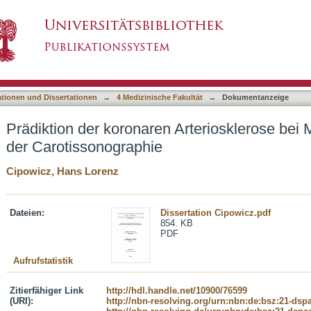
Arteriosklerose bei Marathonläufern mit Hilfe d
asiert)
ationen und Dissertationen
→
4 Medizinische Fakultät
→
Dokumentanzeige
Prädiktion der koronaren Arteriosklerose bei 
der Carotissonographie
Cipowicz, Hans Lorenz
Dateien:
Dissertation Cipowicz.pdf
854. KB
PDF
Aufrufstatistik
Zitierfähiger Link
http://hdl.handle.net/10900/76599
(URI):
http://nbn-resolving.org/urn:nbn:de:bsz:21-dsp