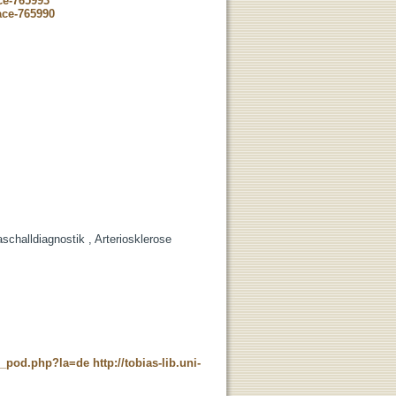
ce-765993
ace-765990
schalldiagnostik , Arteriosklerose
ne_pod.php?la=de
http://tobias-lib.uni-