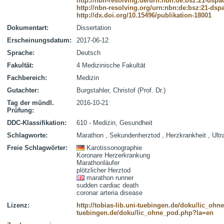
http://nbn-resolving.de/urn:nbn:de:bsz:21-dspa
http://nbn-resolving.org/urn:nbn:de:bsz:21-dsp
http://dx.doi.org/10.15496/publikation-18001
Dokumentart:
Dissertation
Erscheinungsdatum:
2017-06-12
Sprache:
Deutsch
Fakultät:
4 Medizinische Fakultät
Fachbereich:
Medizin
Gutachter:
Burgstahler, Christof (Prof. Dr.)
Tag der mündl.
2016-10-21
Prüfung:
DDC-Klassifikation:
610 - Medizin, Gesundheit
Schlagworte:
Marathon , Sekundenherztod , Herzkrankheit , Ultra
Freie Schlagwörter:
Karotissonographie
Koronare Herzerkrankung
Marathonläufer
plötzlicher Herztod
marathon runner
sudden cardiac death
coronar arteria disease
Lizenz:
http://tobias-lib.uni-tuebingen.de/doku/lic_oh
tuebingen.de/doku/lic_ohne_pod.php?la=en