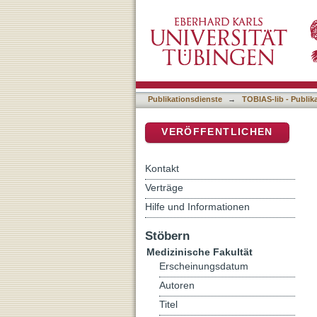
Prädiktion der koronaren 
DSpace Repositorium (Manakin b
Publikationsdienste
→
TOBIAS-lib - Publik
VERÖFFENTLICHEN
Kontakt
Verträge
Hilfe und Informationen
Stöbern
Medizinische Fakultät
Erscheinungsdatum
Autoren
Titel