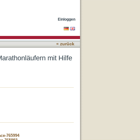
er Carotissonographie
Einloggen
« zurück
Marathonläufern mit Hilfe
ace-765994