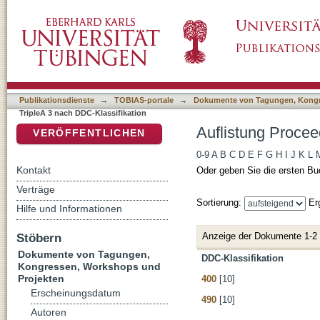
Auflistung Proceedings of TripleA 3 nach DDC
DSpace Repositorium (Manakin basiert)
Publikationsdienste
→
TOBIAS-portale
→
Dokumente von Tagungen, Kongr
TripleA 3 nach DDC-Klassifikation
Auflistung Procee
VERÖFFENTLICHEN
0-9
A
B
C
D
E
F
G
H
I
J
K
L
Kontakt
Oder geben Sie die ersten Bu
Verträge
Sortierung:
Er
Hilfe und Informationen
Anzeige der Dokumente 1-2
Stöbern
Dokumente von Tagungen,
DDC-Klassifikation
Kongressen, Workshops und
Projekten
400
[10]
Erscheinungsdatum
490
[10]
Autoren