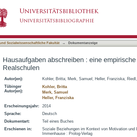
 : eine empirische Untersuchung an Realsch
asiert)
 und Sozialwissenschaftliche Fakultät
→
Dokumentanzeige
Hausaufgaben abschreiben : eine empirische
Realschulen
Autor(en):
Kohler, Britta
;
Merk, Samuel
;
Heller, Franziska
;
Riedl
Tübinger
Kohler, Britta
Autor(en):
Merk, Samuel
Heller, Franziska
Erscheinungsjahr:
2014
Sprache:
Deutsch
Dokumentart:
Teil eines Buches
Erschienen in:
Soziale Beziehungen im Kontext von Motivation und Lei
Immenhause : Prolog-Verlag