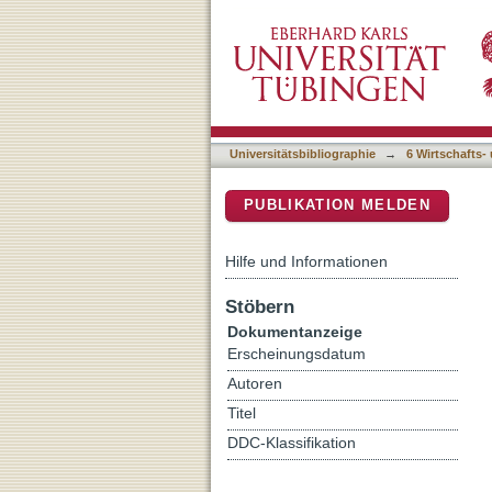
Hausaufgaben abschreiben
DSpace Repositorium (Manakin b
Universitätsbibliographie
→
6 Wirtschafts-
PUBLIKATION MELDEN
Hilfe und Informationen
Stöbern
Dokumentanzeige
Erscheinungsdatum
Autoren
Titel
DDC-Klassifikation