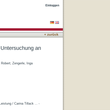
ulen
Einloggen
« zurück
 Untersuchung an
, Robert
;
Zengerle, Inga
stung / Carina Tillack ... -