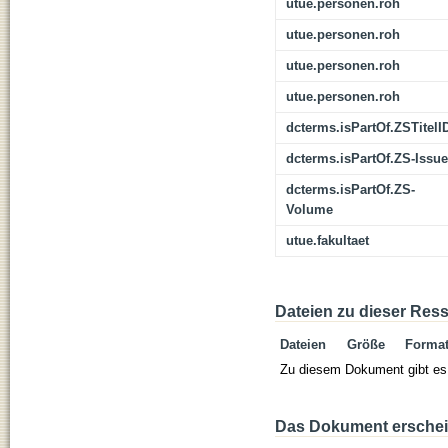
utue.personen.roh
utue.personen.roh
utue.personen.roh
utue.personen.roh
dcterms.isPartOf.ZSTitelI
dcterms.isPartOf.ZS-Issue
dcterms.isPartOf.ZS-
Volume
utue.fakultaet
Dateien zu dieser Res
Dateien
Größe
Forma
Zu diesem Dokument gibt es 
Das Dokument erschein