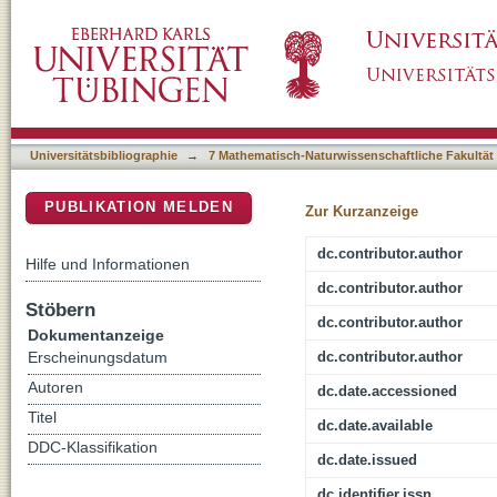
Halogenated hydrocarbon formation in a modera
DSpace Repositorium (Manakin basiert)
abiotic and biotic processes
Universitätsbibliographie
→
7 Mathematisch-Naturwissenschaftliche Fakultät
PUBLIKATION MELDEN
Zur Kurzanzeige
dc.contributor.author
Hilfe und Informationen
dc.contributor.author
Stöbern
dc.contributor.author
Dokumentanzeige
dc.contributor.author
Erscheinungsdatum
Autoren
dc.date.accessioned
Titel
dc.date.available
DDC-Klassifikation
dc.date.issued
dc.identifier.issn