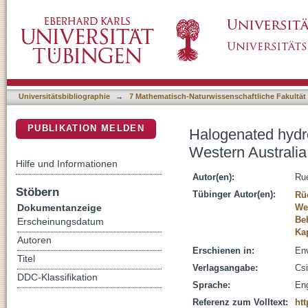
Halogenated hydrocarbon formation in a modera
DSpace Repositorium (Manakin basiert)
abiotic and biotic processes
Universitätsbibliographie
→
7 Mathematisch-Naturwissenschaftliche Fakultät
PUBLIKATION MELDEN
Halogenated hydro
Western Australia 
Hilfe und Informationen
Autor(en):
Rue
Stöbern
Tübinger Autor(en):
Rü
Dokumentanzeige
We
Be
Erscheinungsdatum
Ka
Autoren
Erschienen in:
Env
Titel
Verlagsangabe:
Csi
DDC-Klassifikation
Sprache:
Eng
Referenz zum Volltext:
htt