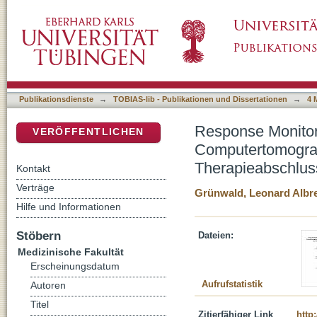
Response Monitoring mittels Volumen Perfu
DSpace Repositorium (Manakin basiert)
der Interim- und Therapieabschlusssituation
Publikationsdienste
→
TOBIAS-lib - Publikationen und Dissertationen
→
4 
Response Monitor
VERÖFFENTLICHEN
Computertomograf
Therapieabschluss
Kontakt
Verträge
Grünwald, Leonard Albr
Hilfe und Informationen
Stöbern
Dateien:
Medizinische Fakultät
Erscheinungsdatum
Aufrufstatistik
Autoren
Titel
Zitierfähiger Link
http