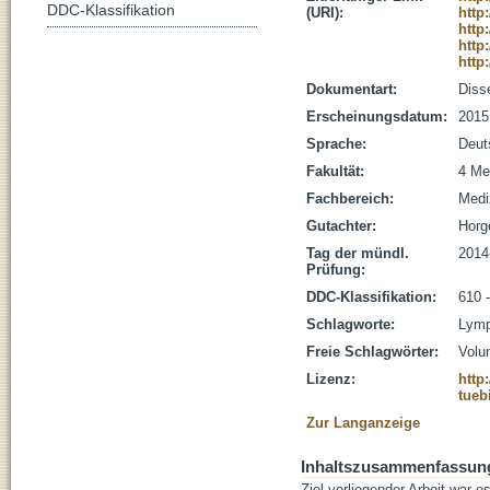
DDC-Klassifikation
(URI):
http
http
http
http
Dokumentart:
Disse
Erscheinungsdatum:
2015
Sprache:
Deut
Fakultät:
4 Me
Fachbereich:
Medi
Gutachter:
Horge
Tag der mündl.
2014
Prüfung:
DDC-Klassifikation:
610 
Schlagworte:
Lymp
Freie Schlagwörter:
Volu
Lizenz:
http
tueb
Zur Langanzeige
Inhaltszusammenfassun
Ziel vorliegender Arbeit war