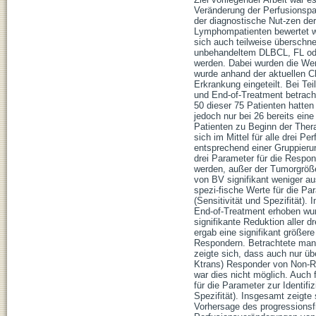
Veränderung der Perfusionspa
der diagnostische Nut-zen d
Lymphompatienten bewertet we
sich auch teilweise überschne
unbehandeltem DLBCL, FL ode
werden. Dabei wurden die Wer
wurde anhand der aktuellen Ch
Erkrankung eingeteilt. Bei Te
und End-of-Treatment betrach
50 dieser 75 Patienten hatt
jedoch nur bei 26 bereits ein
Patienten zu Beginn der Thera
sich im Mittel für alle drei P
entsprechend einer Gruppieru
drei Parameter für die Respon
werden, außer der Tumorgröße
von BV signifikant weniger a
spezi-fische Werte für die Pa
(Sensitivität und Spezifität
End-of-Treatment erhoben wur
signifikante Reduktion aller
ergab eine signifikant größe
Respondern. Betrachtete man 
zeigte sich, dass auch nur üb
Ktrans) Responder von Non-R
war dies nicht möglich. Auch
für die Parameter zur Identif
Spezifität). Insgesamt zeigte
Vorhersage des progressionsf