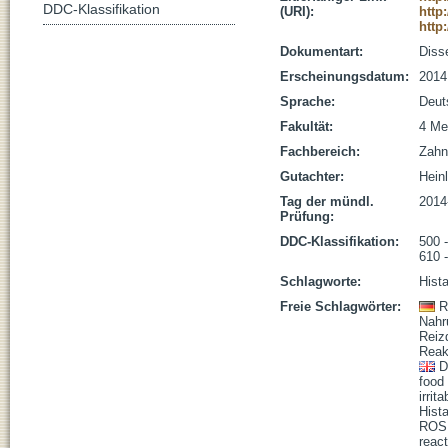
DDC-Klassifikation
(URI):
http
http
Dokumentart:
Disse
Erscheinungsdatum:
2014
Sprache:
Deut
Fakultät:
4 Me
Fachbereich:
Zahn
Gutachter:
Heinl
Tag der mündl.
2014
Prüfung:
DDC-Klassifikation:
500 
610 
Schlagworte:
Hist
Freie Schlagwörter:
R
Nahr
Reiz
Reak
D
food 
irri
Hist
ROS
reac