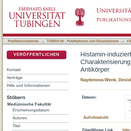
Histamin-induzierte Radikalproduktion in de
DSpace Repositorium (Manakin basiert)
pharmakologische Wirkstoffe und spezifische
Publikationsdienste
→
TOBIAS-lib - Publikationen und Dissertationen
→
4 
Histamin-induzier
VERÖFFENTLICHEN
Charakterisierung
Antikörper
Kontakt
Verträge
Naydenova-Wenk, Desisl
Hilfe und Informationen
Stöbern
Dateien:
Medizinische Fakultät
Erscheinungsdatum
Aufrufstatistik
Autoren
Titel
Zitierfähiger Link
http