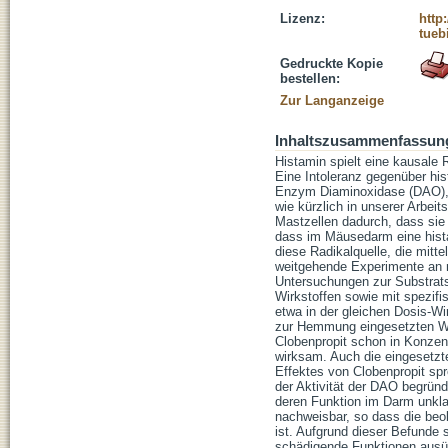
Lizenz:
http
tueb
Gedruckte Kopie
bestellen:
Zur Langanzeige
Inhaltszusammenfassun
Histamin spielt eine kausale 
Eine Intoleranz gegenüber his
Enzym Diaminoxidase (DAO), d
wie kürzlich in unserer Arbei
Mastzellen dadurch, dass sie
dass im Mäusedarm eine histam
diese Radikalquelle, die mitt
weitgehende Experimente an 
Untersuchungen zur Substrats
Wirkstoffen sowie mit spezif
etwa in der gleichen Dosis-Wi
zur Hemmung eingesetzten Wi
Clobenpropit schon in Konzent
wirksam. Auch die eingesetzt
Effektes von Clobenpropit spr
der Aktivität der DAO begrün
deren Funktion im Darm unkla
nachweisbar, so dass die be
ist. Aufgrund dieser Befunde
schädigende Funktionen ausüb