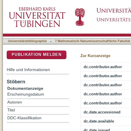
A comparison of calibration sampling schemes
DSpace Repositorium (Manakin basiert)
Universitätsbibliographie
→
7 Mathematisch-Naturwissenschaftliche Fakultät
PUBLIKATION MELDEN
Zur Kurzanzeige
dc.contributor.author
Hilfe und Informationen
dc.contributor.author
Stöbern
dc.contributor.author
Dokumentanzeige
dc.contributor.author
Erscheinungsdatum
Autoren
dc.contributor.author
Titel
dc.date.accessioned
DDC-Klassifikation
dc.date.available
dc.date.issued