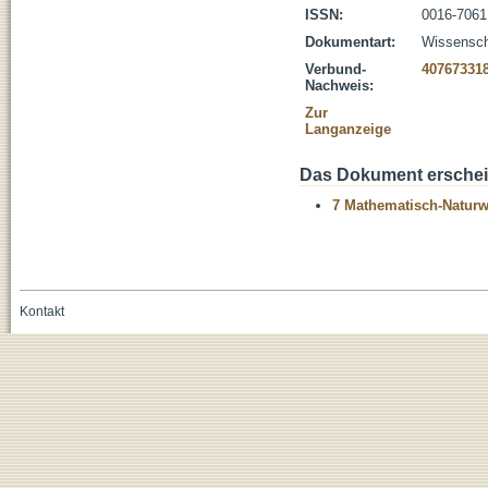
ISSN:
0016-7061
Dokumentart:
Wissenscha
Verbund-
40767331
Nachweis:
Zur
Langanzeige
Das Dokument erschein
7 Mathematisch-Naturwi
Kontakt