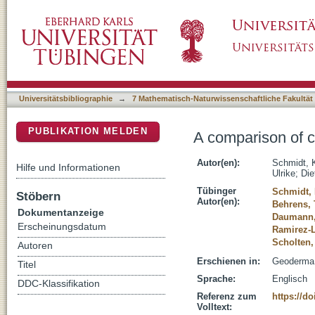
A comparison of calibration sampling schemes
DSpace Repositorium (Manakin basiert)
Universitätsbibliographie
→
7 Mathematisch-Naturwissenschaftliche Fakultät
PUBLIKATION MELDEN
A comparison of c
Autor(en):
Schmidt, 
Hilfe und Informationen
Ulrike
;
Die
Tübinger
Schmidt, 
Stöbern
Autor(en):
Behrens, 
Dokumentanzeige
Daumann,
Erscheinungsdatum
Ramirez-
Scholten
Autoren
Erschienen in:
Geoderma 
Titel
Sprache:
Englisch
DDC-Klassifikation
Referenz zum
https://d
Volltext: