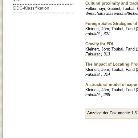
Cultural proximity and trad
DDC-Klassifikation
Felbermayr, Gabriel
;
Toubal, 
Wirtschaftswissenschaftliche
Foreign Sales Strategies of
Kleinert, Jörn
;
Toubal, Farid
(
Fakultät ; 327
Gravity for FDI
Kleinert, Jörn
;
Toubal, Farid
(
Fakultät ; 313
The Impact of Locating Pro
Kleinert, Jörn
;
Toubal, Farid
(
Fakultät ; 314
A structural model of export
Kleinert, Jörn
;
Toubal, Farid
(
Fakultät ; 288
Anzeige der Dokumente 1-6