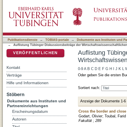
Auflistung Tübinger Diskussionsbeiträge der 
DSpace Repositorium (Manakin basiert)
"Toubal, Farid"
Publikationsdienste
→
TOBIAS-portale
→
Dokumente aus Instituten und Pa
→
Auflistung Tübinger Diskussionsbeiträge der Wirtschaftswissenschaftliche
Auflistung Tübing
VERÖFFENTLICHEN
Wirtschaftswissen
Kontakt
0-9
A
B
C
D
E
F
G
H
I
J
K
L
Verträge
Oder geben Sie die ersten Bu
Hilfe und Informationen
Sortiert nach:
Stöbern
Dokumente aus Instituten und
Anzeige der Dokumente 1-6
Partnereinrichtungen
Cross the border and close
Erscheinungsdatum
Godart, Olivier
;
Toubal, Farid
Autoren
Fakultät ; 289
Titel