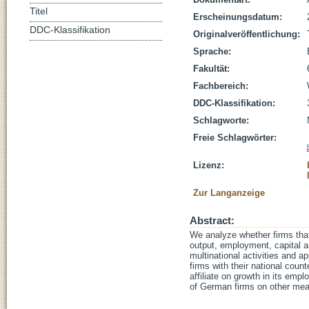
Titel
Erscheinungsdatum:
DDC-Klassifikation
Originalveröffentlichung:
Sprache:
Fakultät:
Fachbereich:
DDC-Klassifikation:
Schlagworte:
Freie Schlagwörter:
Lizenz:
Zur Langanzeige
Abstract:
We analyze whether firms that e
output, employment, capital a
multinational activities and 
firms with their national count
affiliate on growth in its empl
of German firms on other meas