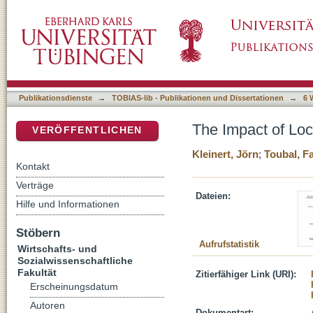
The Impact of Locating Production Abroad on
DSpace Repositorium (Manakin basiert)
Publikationsdienste
→
TOBIAS-lib - Publikationen und Dissertationen
→
6 
The Impact of Loc
VERÖFFENTLICHEN
Kleinert, Jörn
;
Toubal, Fa
Kontakt
Verträge
Dateien:
Hilfe und Informationen
Stöbern
Aufrufstatistik
Wirtschafts- und
Sozialwissenschaftliche
Fakultät
Zitierfähiger Link (URI):
Erscheinungsdatum
Autoren
Dokumentart: