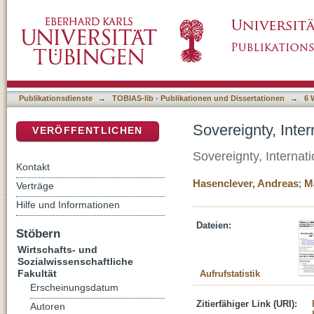
Sovereignty, International Democracy, and t
DSpace Repositorium (Manakin basiert)
Publikationsdienste
→
TOBIAS-lib - Publikationen und Dissertationen
→
6 
Sovereignty, Inte
VERÖFFENTLICHEN
Sovereignty, Internat
Kontakt
Hasenclever, Andreas
;
M
Verträge
Hilfe und Informationen
Dateien:
Stöbern
Wirtschafts- und
Sozialwissenschaftliche
Fakultät
Aufrufstatistik
Erscheinungsdatum
Zitierfähiger Link (URI):
Autoren