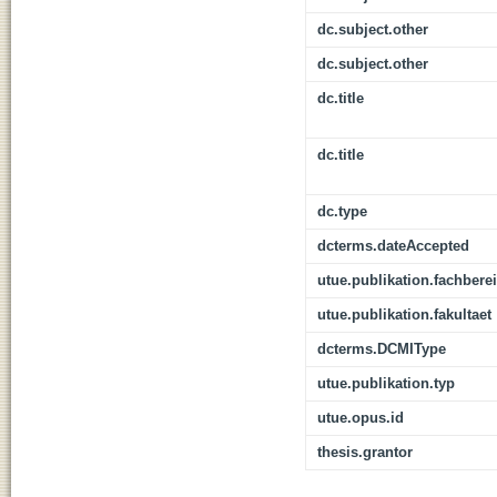
dc.subject.other
dc.subject.other
dc.title
dc.title
dc.type
dcterms.dateAccepted
utue.publikation.fachbere
utue.publikation.fakultaet
dcterms.DCMIType
utue.publikation.typ
utue.opus.id
thesis.grantor