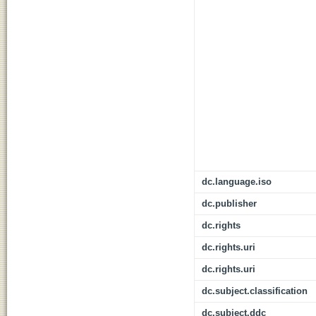
dc.language.iso
dc.publisher
dc.rights
dc.rights.uri
dc.rights.uri
dc.subject.classification
dc.subject.ddc