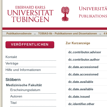
Retrospektive Studie zur Effizienz einer UV-
DSpace Repositorium (Manakin basiert)
nach Stammzelltransplantation
Publikationsdienste
→
TOBIAS-lib - Publikationen und Dissertationen
→
4 
Zur Kurzanzeige
VERÖFFENTLICHEN
dc.contributor.advisor
Kontakt
dc.contributor.author
Verträge
dc.date.accessioned
Hilfe und Informationen
dc.date.accessioned
Stöbern
dc.date.available
Medizinische Fakultät
dc.date.available
Erscheinungsdatum
Autoren
dc.date.issued
Titel
dc.identifier.other