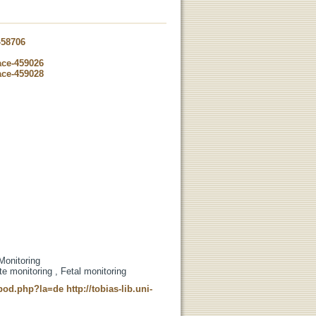
-58706
ace-459026
ace-459028
Monitoring
e monitoring , Fetal monitoring
t_pod.php?la=de
http://tobias-lib.uni-