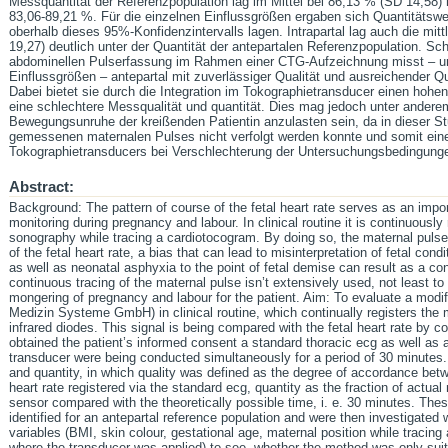
Messquantität der Referenzpopulation lag im Mittel bei 86,13 % (SD 14,58)
83,06-89,21 %. Für die einzelnen Einflussgrößen ergaben sich Quantitätswert
oberhalb dieses 95%-Konfidenzintervalls lagen. Intrapartal lag auch die mit
19,27) deutlich unter der Quantität der antepartalen Referenzpopulation. S
abdominellen Pulserfassung im Rahmen einer CTG-Aufzeichnung misst – u
Einflussgrößen – antepartal mit zuverlässiger Qualität und ausreichender Qu
Dabei bietet sie durch die Integration im Tokographietransducer einen hohen 
eine schlechtere Messqualität und quantität. Dies mag jedoch unter anderem
Bewegungsunruhe der kreißenden Patientin anzulasten sein, da in dieser S
gemessenen maternalen Pulses nicht verfolgt werden konnte und somit ein
Tokographietransducers bei Verschlechterung der Untersuchungsbedingunge
Abstract:
Background: The pattern of course of the fetal heart rate serves as an impor
monitoring during pregnancy and labour. In clinical routine it is continuousl
sonography while tracing a cardiotocogram. By doing so, the maternal pulse
of the fetal heart rate, a bias that can lead to misinterpretation of fetal co
as well as neonatal asphyxia to the point of fetal demise can result as a co
continuous tracing of the maternal pulse isn’t extensively used, not least t
mongering of pregnancy and labour for the patient. Aim: To evaluate a modif
Medizin Systeme GmbH) in clinical routine, which continually registers the
infrared diodes. This signal is being compared with the fetal heart rate by 
obtained the patient’s informed consent a standard thoracic ecg as well as
transducer were being conducted simultaneously for a period of 30 minutes.
and quantity, in which quality was defined as the degree of accordance bet
heart rate registered via the standard ecg, quantity as the fraction of actu
sensor compared with the theoretically possible time, i. e. 30 minutes. Th
identified for an antepartal reference population and were then investigated 
variables (BMI, skin colour, gestational age, maternal position while tracin
where the transducer was applied) to see, whether the method was only suita