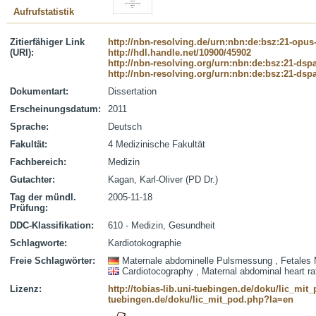
Aufrufstatistik
Zitierfähiger Link
http://nbn-resolving.de/urn:nbn:de:bsz:21-opus
(URI):
http://hdl.handle.net/10900/45902
http://nbn-resolving.org/urn:nbn:de:bsz:21-dsp
http://nbn-resolving.org/urn:nbn:de:bsz:21-dsp
Dokumentart:
Dissertation
Erscheinungsdatum:
2011
Sprache:
Deutsch
Fakultät:
4 Medizinische Fakultät
Fachbereich:
Medizin
Gutachter:
Kagan, Karl-Oliver (PD Dr.)
Tag der mündl.
2005-11-18
Prüfung:
DDC-Klassifikation:
610 - Medizin, Gesundheit
Schlagworte:
Kardiotokographie
Freie Schlagwörter:
Maternale abdominelle Pulsmessung , Fetales 
Cardiotocography , Maternal abdominal heart rat
Lizenz:
http://tobias-lib.uni-tuebingen.de/doku/lic_mi
tuebingen.de/doku/lic_mit_pod.php?la=en