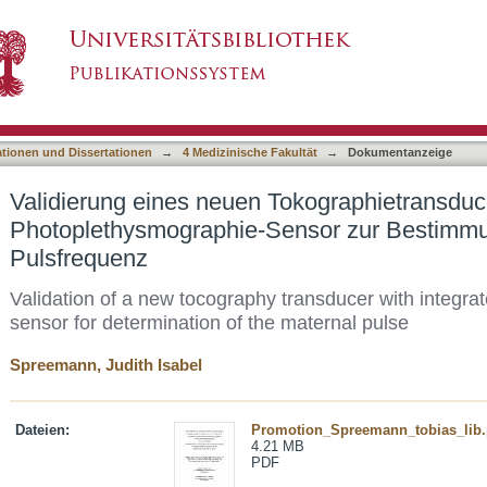
Tokographietransducers mit integriertem Phot
asiert)
rnalen Pulsfrequenz
ationen und Dissertationen
→
4 Medizinische Fakultät
→
Dokumentanzeige
Validierung eines neuen Tokographietransduce
Photoplethysmographie-Sensor zur Bestimmu
Pulsfrequenz
Validation of a new tocography transducer with integr
sensor for determination of the maternal pulse
Spreemann, Judith Isabel
Dateien:
Promotion_Spreemann_tobias_lib.
4.21 MB
PDF