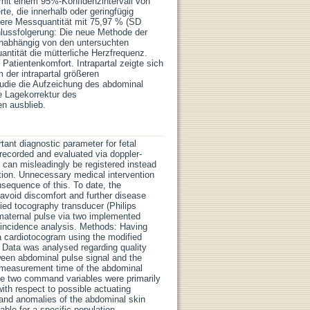
 mit einem 95%-Konfidenzintervall von
e, die innerhalb oder geringfügig
tlere Messquantität mit 75,97 % (SD
chlussfolgerung: Die neue Methode der
nabhängig von den untersuchten
antität die mütterliche Herzfrequenz.
Patientenkomfort. Intrapartal zeigte sich
 der intrapartal größeren
tudie die Aufzeichung des abdominal
e Lagekorrektur des
n ausblieb.
tant diagnostic parameter for fetal
y recorded and evaluated via doppler-
 can misleadingly be registered instead
ndition. Unnecessary medical intervention
nsequence of this. To date, the
o avoid discomfort and further disease
ied tocography transducer (Philips
 maternal pulse via two implemented
coincidence analysis. Methods: Having
 a cardiotocogram using the modified
 Data was analysed regarding quality
ween abdominal pulse signal and the
al measurement time of the abdominal
ese two command variables were primarily
with respect to possible actuating
g and anomalies of the abdominal skin
ble for a specific population.