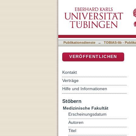
Validierung eines neuen 
DSpace Repositorium (Manakin b
zur Bestimmung der mate
Publikationsdienste
→
TOBIAS-lib - Publik
VERÖFFENTLICHEN
Kontakt
Verträge
Hilfe und Informationen
Stöbern
Medizinische Fakultät
Erscheinungsdatum
Autoren
Titel