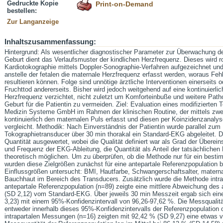
Gedruckte Kopie
Print-on-Demand
bestellen:
Zur Langanzeige
Inhaltszusammenfassung:
Hintergrund: Als wesentlicher diagnostischer Parameter zur Überwachung 
Geburt dient das Verlaufsmuster der kindlichen Herzfrequenz. Dieses wird
Kardiotokographie mittels Doppler-Sonographie-Verfahren aufgezeichnet und b
anstelle der fetalen die maternale Herzfrequenz erfasst werden, woraus Fe
resultieren können. Folge sind unnötige ärztliche Interventionen einerseits
Fruchttod andererseits. Bisher wird jedoch weitgehend auf eine kontinuierli
Herzfrequenz verzichtet, nicht zuletzt um Komforteinbuße und weitere Pat
Geburt für die Patientin zu vermeiden. Ziel: Evaluation eines modifizierten
Medizin Systeme GmbH im Rahmen der klinischen Routine, der mittels zweier
kontinuierlich den maternalen Puls erfasst und diesen per Koinzidenzanalys
vergleicht. Methodik: Nach Einverständnis der Patientin wurde parallel zu
Tokographietransducer über 30 min thorakal ein Standard-EKG abgeleitet. 
Quantität ausgewertet, wobei die Qualität definiert war als Grad der Über
und Frequenz der EKG-Ableitung, die Quantität als Anteil der tatsächliche
theoretisch möglichen. Um zu überprüfen, ob die Methode nur für ein bestim
wurden diese Zielgrößen zunächst für eine antepartale Referenzpopulation
Einflussgrößen untersucht: BMI, Hautfarbe, Schwangerschaftsalter, matern
Bauchhaut im Bereich des Transducers. Zusätzlich wurde die Methode intra
antepartale Referenzpopulation (n=89) zeigte eine mittlere Abweichung des
(SD 2,12) vom Standard-EKG. Über jeweils 30 min Messzeit ergab sich eine
3,23) mit einem 95%-Konfidenzintervall von 96,26-97,62 %. Die Messqualitä
entweder innerhalb dieses 95%-Konfidenzintervalls der Referenzpopulation o
intrapartalen Messungen (n=16) zeigten mit 92,42 % (SD 9,27) eine etwas ve