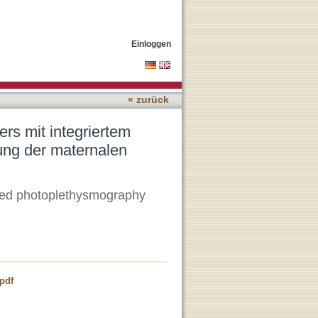
oplethysmographie-Sensor
Einloggen
« zurück
rs mit integriertem
ng der maternalen
ated photoplethysmography
pdf