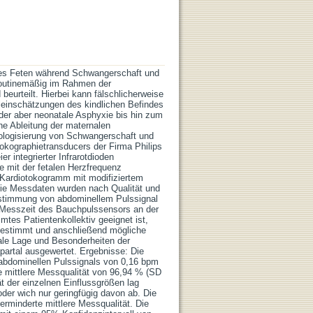
des Feten während Schwangerschaft und
 routinemäßig im Rahmen der
eurteilt. Hierbei kann fälschlicherweise
hleinschätzungen des kindlichen Befindes
 oder aber neonatale Asphyxie bis hin zum
che Ableitung der maternalen
hologisierung von Schwangerschaft und
 Tokographietransducers der Firma Philips
 integrierter Infrarotdioden
e mit der fetalen Herzfrequenz
m Kardiotokogramm mit modifiziertem
Die Messdaten wurden nach Qualität und
einstimmung von abdominellem Pulssignal
n Messzeit des Bauchpulssensors an der
mtes Patientenkollektiv geeignet ist,
 bestimmt und anschließend mögliche
ale Lage und Besonderheiten der
partal ausgewertet. Ergebnisse: Die
 abdominellen Pulssignals von 0,16 bpm
 mittlere Messqualität von 96,94 % (SD
t der einzelnen Einflussgrößen lag
der wich nur geringfügig davon ab. Die
rminderte mittlere Messqualität. Die