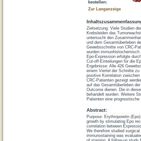
bestellen:
Zur Langanzeige
Inhaltszusammenfassun
Zielsetzung: Viele Studien de
Krebsleiden das Tumorwachst
untersucht den Zusammenhang
und dem Gesamtüberleben der
Gewebsschnitte von CRC-Pati
wurden immunhistochemisch a
Epo-Expression erfolgte durch
Cut-off-Einteilungen für die E
Ergebnisse: Alle 426 Gewebss
einem Viertel der Schnitte zu 
positive Korrelation zwische
CRC-Patienten gezeigt werden
auf das Gesamtüberleben der 
Outcome dienen. Die in dies
behandelt wurden. Weitere S
Patienten eine prognostische
Abstract:
Purpose: Erythropoietin (Epo)
growth by stimulating Epo re
correlation between Expressio
We therefore studied surgic
immunostaining was evaluated
of staining. A follow-up stu