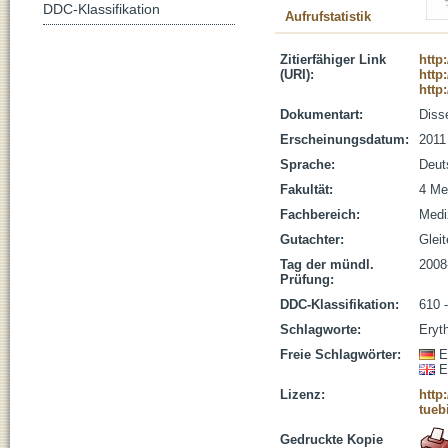
DDC-Klassifikation
Aufrufstatistik
Zitierfähiger Link
http
(URI):
http
http
Dokumentart:
Disse
Erscheinungsdatum:
2011
Sprache:
Deut
Fakultät:
4 Me
Fachbereich:
Medi
Gutachter:
Gleit
Tag der mündl.
2008
Prüfung:
DDC-Klassifikation:
610 
Schlagworte:
Eryth
Freie Schlagwörter:
E
E
Lizenz:
http
tueb
Gedruckte Kopie