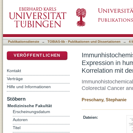
Immunhistochemische Untersuchung zur Eryt
DSpace Repositorium (Manakin basiert)
kolorektalen Karzinomen und deren Korrelat
Publikationsdienste
→
TOBIAS-lib - Publikationen und Dissertationen
→
4 
Immunhistochemis
VERÖFFENTLICHEN
Expression in hu
Korrelation mit d
Kontakt
Verträge
Immunohistochemical 
Hilfe und Informationen
Colorectal Cancer and 
Stöbern
Preschany, Stephanie
Medizinische Fakultät
Erscheinungsdatum
Dateien:
Autoren
Titel