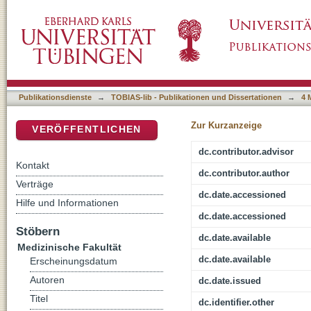
T-Zell-Antwort bei Nierenkrebspatienten nac
DSpace Repositorium (Manakin basiert)
Publikationsdienste
→
TOBIAS-lib - Publikationen und Dissertationen
→
4 
Zur Kurzanzeige
VERÖFFENTLICHEN
dc.contributor.advisor
Kontakt
dc.contributor.author
Verträge
dc.date.accessioned
Hilfe und Informationen
dc.date.accessioned
Stöbern
dc.date.available
Medizinische Fakultät
dc.date.available
Erscheinungsdatum
Autoren
dc.date.issued
Titel
dc.identifier.other