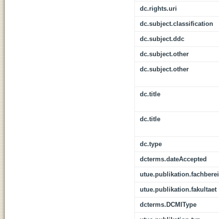
dc.rights.uri
dc.subject.classification
dc.subject.ddc
dc.subject.other
dc.subject.other
dc.title
dc.title
dc.type
dcterms.dateAccepted
utue.publikation.fachbere
utue.publikation.fakultaet
dcterms.DCMIType