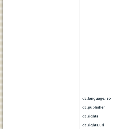
dc.language.iso
dc.publisher
dc.rights
dc.rights.uri