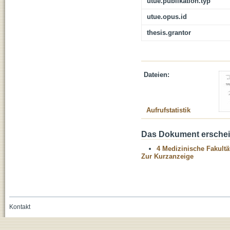
utue.publikation.typ
utue.opus.id
thesis.grantor
Dateien:
Aufrufstatistik
Das Dokument erschein
4 Medizinische Fakultä
Zur Kurzanzeige
Kontakt