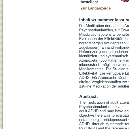
bestellen:
Zur Langanzeige
Inhaltszusammenfassun
Die Medikation der adulten Au
Psychostimulanzien, für Erw
Missbrauchspotenzial behaftet
Evaluation der Effektivität d
noradrenergen Antidepressivu
zugelassen), anhand vorhand
Referenzen jeder gefundenen 
identifiziert und systematisc
Atomoxetin (558 Patienten) e
inkonsistent, möglicherweise 
Medikamentes. Die Studien zu 
Effektivität. Die verfügbare L
ADHS. Für Atomoxetin lässt si
direkte Vergleichsstudien z
1st-line Medikation der adul
Abstract:
The medication of adult attent
Psychostimulant medication, w
adult ADHD and may have abuse
objective here was to evaluat
noradrenergic antidepressant 
ADHD, through systematic rev
PsycINFO and the reference se