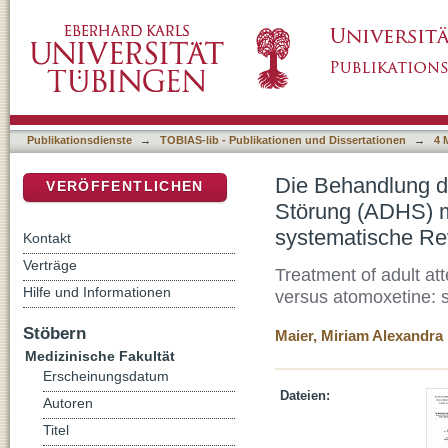
Die Behandlung der adulten Aufmerksamkeits
DSpace Repositorium (Manakin basiert)
Methylphenidat versus Atomoxetin: systema
Publikationsdienste
→
TOBIAS-lib - Publikationen und Dissertationen
→
4 
Die Behandlung de
VERÖFFENTLICHEN
Störung (ADHS) m
systematische Re
Kontakt
Verträge
Treatment of adult att
Hilfe und Informationen
versus atomoxetine: 
Stöbern
Maier, Miriam Alexandra
Medizinische Fakultät
Erscheinungsdatum
Dateien:
Autoren
Titel