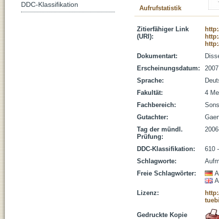
DDC-Klassifikation
Aufrufstatistik
Zitierfähiger Link
http
(URI):
http
http
Dokumentart:
Disse
Erscheinungsdatum:
2007
Sprache:
Deut
Fakultät:
4 Me
Fachbereich:
Sons
Gutachter:
Gaert
Tag der mündl.
2006
Prüfung:
DDC-Klassifikation:
610 
Schlagworte:
Aufm
Freie Schlagwörter:
A
A
Lizenz:
http
tueb
Gedruckte Kopie