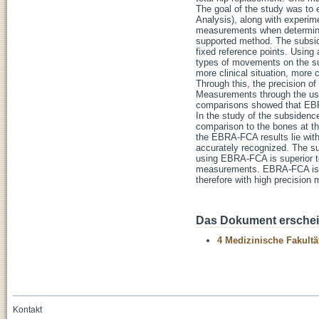
The goal of the study was t
Analysis), along with experime
measurements when determini
supported method. The subside
fixed reference points. Using a
types of movements on the su
more clinical situation, mor
Through this, the precision o
Measurements through the use
comparisons showed that EB
In the study of the subsidenc
comparison to the bones at the
the EBRA-FCA results lie with
accurately recognized. The su
using EBRA-FCA is superior t
measurements. EBRA-FCA is a 
therefore with high precision 
Das Dokument erschein
4 Medizinische Fakultä
Kontakt