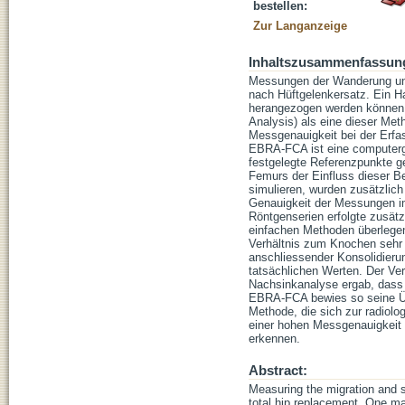
bestellen:
Zur Langanzeige
Inhaltszusammenfassun
Messungen der Wanderung und 
nach Hüftgelenkersatz. Ein Ha
herangezogen werden können.
Analysis) als eine dieser Met
Messgenauigkeit bei der Erf
EBRA-FCA ist eine computerg
festgelegte Referenzpunkte g
Femurs der Einfluss dieser B
simulieren, wurden zusätzlich
Genauigkeit der Messungen i
Röntgenserien erfolgte zusät
einfachen Methoden überlegen
Verhältnis zum Knochen sehr g
anschliessender Konsolidieru
tatsächlichen Werten. Der Ve
Nachsinkanalyse ergab, dass 
EBRA-FCA bewies so seine Üb
Methode, die sich zur radiol
einer hohen Messgenauigkeit
erkennen.
Abstract:
Measuring the migration and su
total hip replacement. One ma