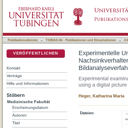
Experimentelle Untersuchungen zur Messung
DSpace Repositorium (Manakin basiert)
mittels eines digitalen Bildanalyseverfahre
Publikationsdienste
→
TOBIAS-lib - Publikationen und Dissertationen
→
4 
Experimentelle U
VERÖFFENTLICHEN
Nachsinkverhalten
Bildanalyseverfa
Kontakt
Verträge
Experimental examina
Hilfe und Informationen
using a digital pict
Stöbern
Heger, Katharina Maria
Medizinische Fakultät
Erscheinungsdatum
Dateien:
Autoren
Titel