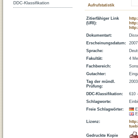
DDC-Klassifikation
Aufrufstatistik
Zitierfähiger Link
http
(URI):
http
http
Dokumentart:
Disse
Erscheinungsdatum:
2007
Sprache:
Deut
Fakultät:
4 Me
Fachbereich:
Sons
Gutachter:
Einga
Tag der mündl.
2003
Prüfung:
DDC-Klassifikation:
610 
Schlagworte:
Einb
Freie Schlagwörter:
E
E
Lizenz:
http
tueb
Gedruckte Kopie