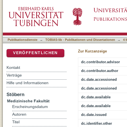
Passive und aktive Immunisierung gegen En
DSpace Repositorium (Manakin basiert)
protektiven Wirkung in murinen Infektionsmo
Publikationsdienste
→
TOBIAS-lib - Publikationen und Dissertationen
→
4 
Zur Kurzanzeige
VERÖFFENTLICHEN
dc.contributor.advisor
Kontakt
dc.contributor.author
Verträge
dc.date.accessioned
Hilfe und Informationen
dc.date.accessioned
Stöbern
dc.date.available
Medizinische Fakultät
dc.date.available
Erscheinungsdatum
Autoren
dc.date.issued
Titel
dc.identifier.other