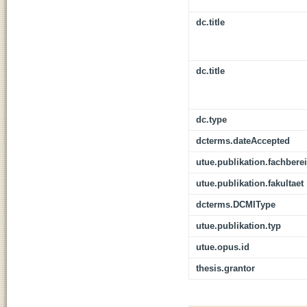
dc.title
dc.title
dc.type
dcterms.dateAccepted
utue.publikation.fachbere
utue.publikation.fakultaet
dcterms.DCMIType
utue.publikation.typ
utue.opus.id
thesis.grantor