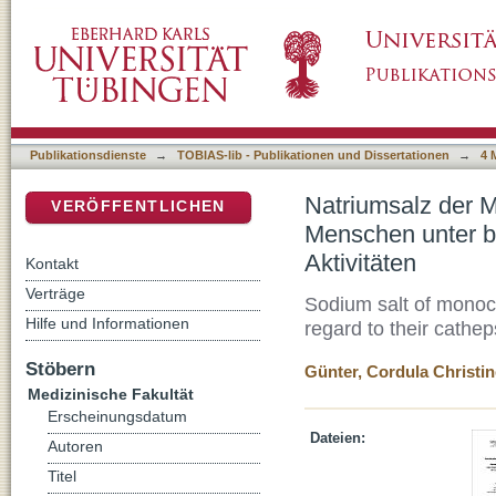
Natriumsalz der Monochloressigsäure: Wirku
DSpace Repositorium (Manakin basiert)
Berücksichtigung der Cathepsin-Aktivitäten
Publikationsdienste
→
TOBIAS-lib - Publikationen und Dissertationen
→
4 
Natriumsalz der M
VERÖFFENTLICHEN
Menschen unter b
Aktivitäten
Kontakt
Verträge
Sodium salt of monoch
Hilfe und Informationen
regard to their catheps
Stöbern
Günter, Cordula Christin
Medizinische Fakultät
Erscheinungsdatum
Dateien:
Autoren
Titel