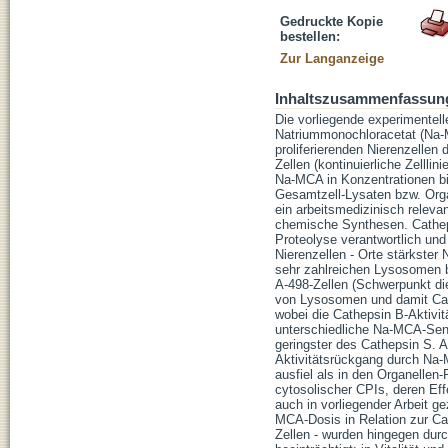
Gedruckte Kopie
bestellen:
Zur Langanzeige
Inhaltszusammenfassun
Die vorliegende experimentell
Natriummonochloracetat (Na
proliferierenden Nierenzelle
Zellen (kontinuierliche Zellli
Na-MCA in Konzentrationen bi
Gesamtzell-Lysaten bzw. Orga
ein arbeitsmedizinisch relevan
chemische Synthesen. Cathepsi
Proteolyse verantwortlich un
Nierenzellen - Orte stärkster
sehr zahlreichen Lysosomen b
A-498-Zellen (Schwerpunkt die
von Lysosomen und damit Cat
wobei die Cathepsin B-Aktivit
unterschiedliche Na-MCA-Sens
geringster des Cathepsin S. 
Aktivitätsrückgang durch Na-
ausfiel als in den Organelle
cytosolischer CPIs, deren Eff
auch in vorliegender Arbeit g
MCA-Dosis in Relation zur Cat
Zellen - wurden hingegen dur