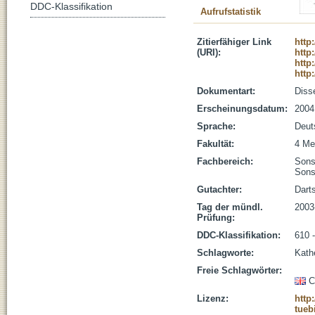
DDC-Klassifikation
Aufrufstatistik
Zitierfähiger Link
http
(URI):
http
http
http
Dokumentart:
Disse
Erscheinungsdatum:
2004
Sprache:
Deut
Fakultät:
4 Me
Fachbereich:
Sons
Sons
Gutachter:
Dart
Tag der mündl.
2003
Prüfung:
DDC-Klassifikation:
610 
Schlagworte:
Kathe
Freie Schlagwörter:
C
Lizenz:
http
tueb