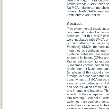
beeinträchtigt; in Vitalität u
proliferierende A-498-Zellen 
Na-MCA-induzierten metaboli
höheren Na-MCA-Konzentratio
konfluente A-498-Zellen.
Abstract:
This experimental thesis inve
biochemical mode of action in 
activities. For this, A-498 ce
were incubated with SMCA at c
of their cathepsin activities b
fractions). SMCA, the sodium
industries as synthesis interm
cysteine proteases, are respon
protease inhibitors (CPIs) wh
Kidney cells show highest con
lysosomes contain particularly
(enrichment of lysosomes and 
(emphasis of this study) sho
stronger decrease of cathepsi
sensitivities to SMCA for the 
sensitivity of cathepsin S. A
cell lysates which are rich i
one in organelle fractions. 
effects on the cathepsins L a
Proliferating A-498 cells - whi
activities than confluent cel
as to their cathepsin activitie
content is concerned. Thus pr