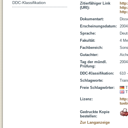
DDC-Klassifikation
Zitierfähiger Link
http
(URI):
http
http
Dokumentart:
Disse
Erscheinungsdatum:
2004
Sprache:
Deut
Fakultät:
4 Me
Fachbereich:
Sons
Gutachter:
Aich
Tag der mündl.
2004
Prüfung:
DDC-Klassifikation:
610 
Schlagworte:
Trans
Freie Schlagwörter:
T
T
Lizenz:
http
tueb
Gedruckte Kopie
bestellen:
Zur Langanzeige