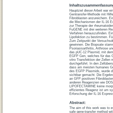
Inhaltszusammenfassun
Hauptziel dieser Arbeit war e
Gentransfer-Methode mit Hilf
Fibroblasten anzureichern. Ein
die Mechanismen der IL-16 Ex
zur Therapie der rheumatoiden
FuGENE mit drei weiteren R
Verfahren herauszufinden. Ei
Lipofektion zu bestimmen. Für
Zum Zeitpunkt der Versuchsd
gewinnen. Die Biopsate stamm
Psoriasisarthritis, Arthrose 
das pUC-12 Plasmid, mit dem
EGFP Gen, welches für das G
vitro Transfektion der Zelle
durchgeführt. In den Zellübe
dass am meisten humanes Gro
des EGFP Plasmids, wurde di
sichtbar gemacht. Die Ergebni
an GFP positiven Fibroblast
anderen Reagenzien wie DOS
LIPOFECTAMINE keine morpho
effizientes Reagenz ist um syn
Erforschung der IL-16 Expres
Abstract:
The aim of this work was to es
safe gene-transfer method wit