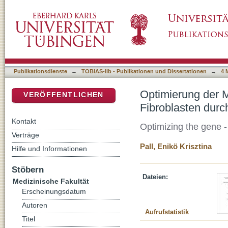
Optimierung der Methode zum Gen - Transfer 
DSpace Repositorium (Manakin basiert)
Publikationsdienste
→
TOBIAS-lib - Publikationen und Dissertationen
→
4 
Optimierung der M
VERÖFFENTLICHEN
Fibroblasten durc
Kontakt
Optimizing the gene - 
Verträge
Pall, Enikö Krisztina
Hilfe und Informationen
Stöbern
Dateien:
Medizinische Fakultät
Erscheinungsdatum
Autoren
Aufrufstatistik
Titel