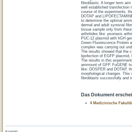
fibroblasts. A longer term ai
well established transfection 
course of the experiments, t
DOTAP and LIPOFECTAMINE in o
to determine the optimal ammo
dermal and adult synovial fibr
tissue sample only from rheuma
arthritides like: psoriasis art
PUC-12 plasmid with hGH gen
Green Fluorescence Protein an
complex was carrying out und
The results showed that the 
lipofection of EGFP plasmid,
The results in this experimen
ammount of GFP. FuGENE trans
like: DOSPER and DOTAP, th
morphological changes. This s
fibroblasts successfully and i
Das Dokument erschein
4 Medizinische Fakultä
Kontakt