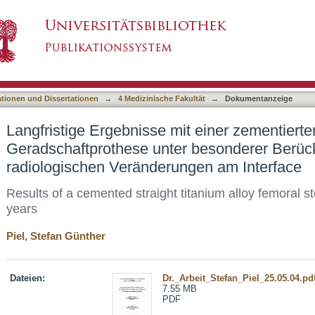
it einer zementierten Titan-Geradschaftprothe
asiert)
iologischen Veränderungen am Interface
ationen und Dissertationen
→
4 Medizinische Fakultät
→
Dokumentanzeige
Langfristige Ergebnisse mit einer zementierte
Geradschaftprothese unter besonderer Berück
radiologischen Veränderungen am Interface
Results of a cemented straight titanium alloy femoral s
years
Piel, Stefan Günther
Dateien:
Dr._Arbeit_Stefan_Piel_25.05.04.pd
7.55 MB
PDF