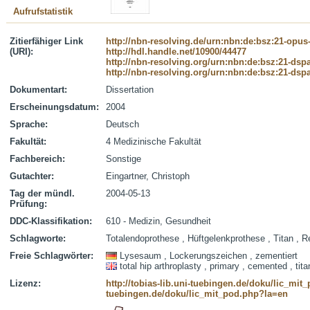
Aufrufstatistik
Zitierfähiger Link
http://nbn-resolving.de/urn:nbn:de:bsz:21-opus
(URI):
http://hdl.handle.net/10900/44477
http://nbn-resolving.org/urn:nbn:de:bsz:21-dsp
http://nbn-resolving.org/urn:nbn:de:bsz:21-dsp
Dokumentart:
Dissertation
Erscheinungsdatum:
2004
Sprache:
Deutsch
Fakultät:
4 Medizinische Fakultät
Fachbereich:
Sonstige
Gutachter:
Eingartner, Christoph
Tag der mündl.
2004-05-13
Prüfung:
DDC-Klassifikation:
610 - Medizin, Gesundheit
Schlagworte:
Totalendoprothese , Hüftgelenkprothese , Titan , 
Freie Schlagwörter:
Lysesaum , Lockerungszeichen , zementiert
total hip arthroplasty , primary , cemented , tita
Lizenz:
http://tobias-lib.uni-tuebingen.de/doku/lic_mi
tuebingen.de/doku/lic_mit_pod.php?la=en