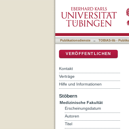
Langfristige Ergebnisse m
DSpace Repositorium (Manakin b
Berücksichtigung der rad
Publikationsdienste
→
TOBIAS-lib - Publik
VERÖFFENTLICHEN
Kontakt
Verträge
Hilfe und Informationen
Stöbern
Medizinische Fakultät
Erscheinungsdatum
Autoren
Titel