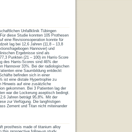
aftlichen Unfallklinik Tübingen
Für diese Studie konnten 105 Prothesen
uf eine Revisionsoperation konnte für
dzeit lag bei 12,6 Jahren (11,8 – 13,8
nktionsfragebogen Hannover) und
klinischen Ergebnisse sind als
 77,3 Punkten (21 – 100) im Harris-Score
g des Harris-Scores sind 46% der
en Hannover 33%. Bei der radiologischen
atienten eine Saumbildung entdeckt
chäfte befinden sich in einer
% ist eine distale Hypertrophie zu
n Hinweis auf eine zusätzliche
tion gekommen. Bei 3 Patienten lag der
nten war die Lockerung aseptisch bedingt.
2,6 Jahren beträgt 95,8%. Mit der
se zur Verfügung. Die langfristigen
ass Zement und Titan nicht miteinander
ft prosthesis made of titanium alloy
 this prospective follow-up study.