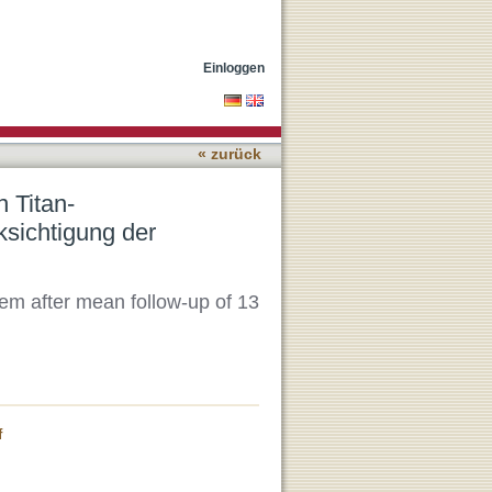
se unter besonderer
Einloggen
« zurück
n Titan-
sichtigung der
tem after mean follow-up of 13
f