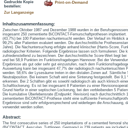
Gedruckte Kopie
Print-on-Demand
bestellen:
Zur Langanzeige
Inhaltszusammenfassung:
Zwischen Oktober 1987 und Dezember 1988 wurden in der Berufsgenossensch
insgesamt 250 zementierte BiCONTACT-Femurschaftprothesen implantiert. 
(43,7%) bei 100 Patienten nachuntersucht werden. Der Verlauf im Hinblick a
99,2% aller Patienten evaluiert werden. Die durchschnittliche Prothesenstan
Jahre). Die Nachuntersuchung erfolgte anhand klinischer (Harris-Score, Fu
radiologischer Kriterien. Folgende Ergebnisse lassen sich formulieren: Die 
zufriedenstellend zu bezeichnen. Der durchschnittliche Score-Wert liegt bei
und bei 58,9 Punkten im Funktionsfragebogen Hannover. Bei der Verwendun
Ergebnisse als gut oder sehr gut einzustufen, nach dem Funktionsfragebog
Auswertung kann bei insgesamt 47,7% der radiologisch nachuntersuchten P
werden. 58,6% der Lysesäume treten in den distalen Zonen auf. Sämtliche S
Neutralposition. Bei keinem Schaft wird eine Sinterung festgestellt. Bei 9,1 
erkennen. Bei 2 Schäften gibt es sowohl radiologisch als auch klinisch eine
Schaftlockerung. Es ist bei insgesamt 8 Patienten zu einer Revisionsopera
Grund hierfür in einer septischen Lockerung, bei den verbleibenden 5 Patie
Die kumulative Überlebensrate (Endpunkt: Revision) nach durchschnittlich 1
zementierten BiCONTACT-Prothese steht eine suffiziente Femurschaftprothe
Ergebnisse sind sehr erfolgversprechend und widerlegen die Anschauung, d
verwendet werden sollen.
Abstract:
The first consecutive series of 250 implantations of a cemented femoral sha
(BiCONTACT, Aesculap, Tuttlingen, Germany) in 239 patients are included in