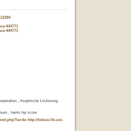
-12284
ace-444771
ace-444771
Reoperation , Aseptische Lockerung
nium , harris hip score
t_pod.php?la=de
http://tobias-lib.uni-