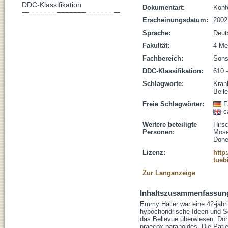
DDC-Klassifikation
Dokumentart:
Konf
Erscheinungsdatum:
2002
Sprache:
Deut
Fakultät:
4 Me
Fachbereich:
Sons
DDC-Klassifikation:
610 
Schlagworte:
Kran
Bell
Freie Schlagwörter:
F
c
Weitere beteiligte
Hirsc
Personen:
Mose
Done
Lizenz:
http
tueb
Zur Langanzeige
Inhaltszusammenfassun
Emmy Haller war eine 42-jähr
hypochondrische Ideen und Sc
das Bellevue überwiesen. Dor
praecox paranoides. Die Pati