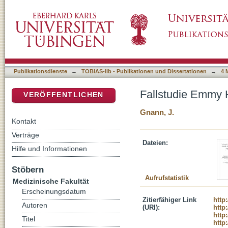
Fallstudie Emmy Haller : Dementia praecox 
DSpace Repositorium (Manakin basiert)
Publikationsdienste
→
TOBIAS-lib - Publikationen und Dissertationen
→
4 
Fallstudie Emmy 
VERÖFFENTLICHEN
Gnann, J.
Kontakt
Verträge
Dateien:
Hilfe und Informationen
Stöbern
Aufrufstatistik
Medizinische Fakultät
Erscheinungsdatum
Zitierfähiger Link
http
Autoren
(URI):
http
http
Titel
http