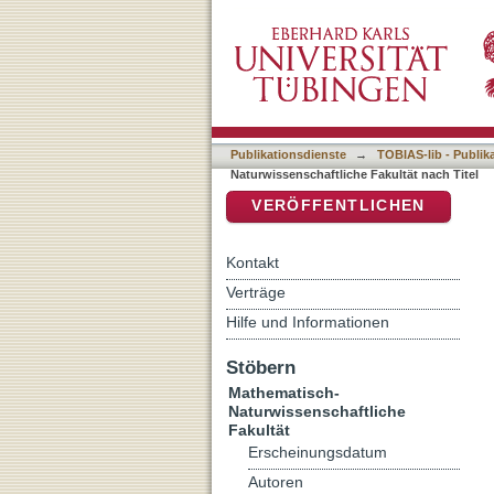
Auflistung 7 Mathematisch
DSpace Repositorium (Manakin b
Publikationsdienste
→
TOBIAS-lib - Publik
Naturwissenschaftliche Fakultät nach Titel
VERÖFFENTLICHEN
Kontakt
Verträge
Hilfe und Informationen
Stöbern
Mathematisch-
Naturwissenschaftliche
Fakultät
Erscheinungsdatum
Autoren