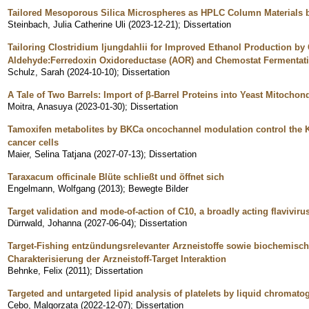
Tailored Mesoporous Silica Microspheres as HPLC Column Materials 
Steinbach, Julia Catherine Uli
(
2023-12-21
)
;
Dissertation
Tailoring Clostridium ljungdahlii for Improved Ethanol Production by 
Aldehyde:Ferredoxin Oxidoreductase (AOR) and Chemostat Fermentat
Schulz, Sarah
(
2024-10-10
)
;
Dissertation
A Tale of Two Barrels: Import of β-Barrel Proteins into Yeast Mitochon
Moitra, Anasuya
(
2023-01-30
)
;
Dissertation
Tamoxifen metabolites by BKCa oncochannel modulation control the 
cancer cells
Maier, Selina Tatjana
(
2027-07-13
)
;
Dissertation
Taraxacum officinale Blüte schließt und öffnet sich
Engelmann, Wolfgang
(
2013
)
;
Bewegte Bilder
Target validation and mode-of-action of C10, a broadly acting flaviviru
Dürrwald, Johanna
(
2027-06-04
)
;
Dissertation
Target-Fishing entzündungsrelevanter Arzneistoffe sowie biochemisc
Charakterisierung der Arzneistoff-Target Interaktion
Behnke, Felix
(
2011
)
;
Dissertation
Targeted and untargeted lipid analysis of platelets by liquid chroma
Cebo, Malgorzata
(
2022-12-07
)
;
Dissertation