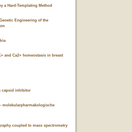
by a Hard-Templating Method
Genetic Engineering of the
ion
dria
K+ and Ca2+ homeostasis in breast
s capsid inhibitor
h- molekularpharmakologische
tography coupled to mass spectrometry