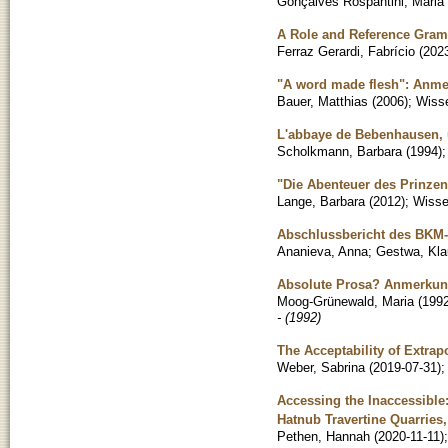
Gonçalves Rospantini, Maria 
A Role and Reference Gram
Ferraz Gerardi, Fabrício
(
202
"A word made flesh": Anme
Bauer, Matthias
(
2006
)
;
Wisse
L'abbaye de Bebenhausen, u
Scholkmann, Barbara
(
1994
)
"Die Abenteuer des Prinzen
Lange, Barbara
(
2012
)
;
Wissen
Abschlussbericht des BKM-
Ananieva, Anna
;
Gestwa, Kla
Absolute Prosa? Anmerkung
Moog-Grünewald, Maria
(
199
- (1992)
The Acceptability of Extrap
Weber, Sabrina
(
2019-07-31
)
Accessing the Inaccessible:
Hatnub Travertine Quarries
Pethen, Hannah
(
2020-11-11
)