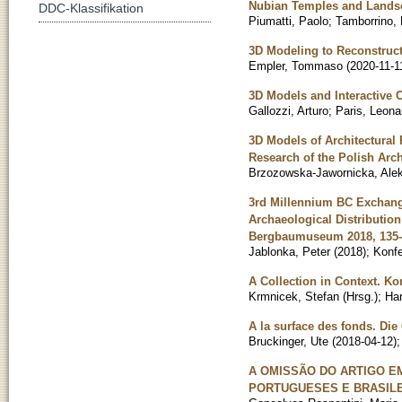
Nubian Temples and Landsc
DDC-Klassifikation
Piumatti, Paolo
;
Tamborrino, 
3D Modeling to Reconstruct
Empler, Tommaso
(
2020-11-1
3D Models and Interactive
Gallozzi, Arturo
;
Paris, Leona
3D Models of Architectural 
Research of the Polish Arc
Brzozowska-Jawornicka, Ale
3rd Millennium BC Exchang
Archaeological Distribution
Bergbaumuseum 2018, 135-1
Jablonka, Peter
(
2018
)
;
Konf
A Collection in Context. K
Krmnicek, Stefan (Hrsg.)
;
Har
A la surface des fonds. Die
Bruckinger, Ute
(
2018-04-12
)
A OMISSÃO DO ARTIGO E
PORTUGUESES E BRASILE