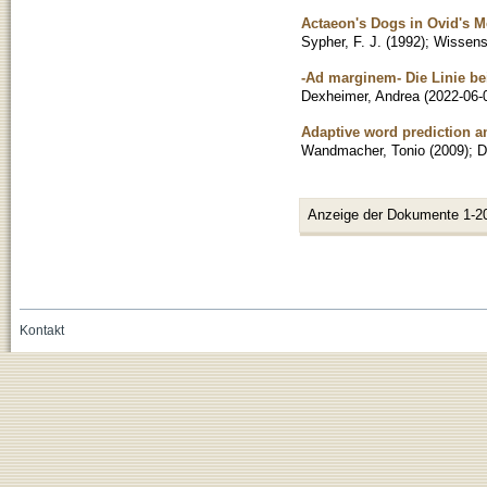
Actaeon's Dogs in Ovid's 
Sypher, F. J.
(
1992
)
;
Wissensc
-Ad marginem- Die Linie bei
Dexheimer, Andrea
(
2022-06-
Adaptive word prediction a
Wandmacher, Tonio
(
2009
)
;
D
Anzeige der Dokumente 1-2
Kontakt