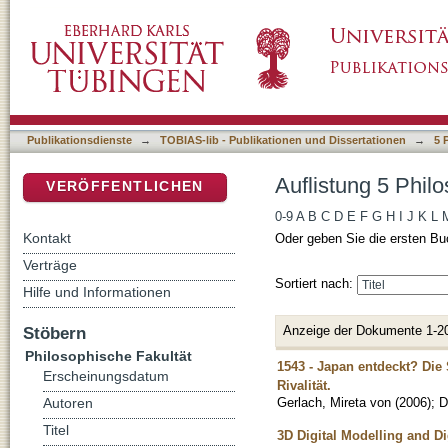
Auflistung 5 Philosophische Fakultät nach Tit
DSpace Repositorium (Manakin basiert)
Publikationsdienste
→
TOBIAS-lib - Publikationen und Dissertationen
→
5 
Auflistung 5 Philo
VERÖFFENTLICHEN
0-9
A
B
C
D
E
F
G
H
I
J
K
L
Kontakt
Oder geben Sie die ersten Bu
Verträge
Sortiert nach:
Hilfe und Informationen
Anzeige der Dokumente 1-2
Stöbern
Philosophische Fakultät
1543 - Japan entdeckt? Die 
Erscheinungsdatum
Rivalität.
Gerlach, Mireta von
(
2006
)
;
D
Autoren
Titel
3D Digital Modelling and Di