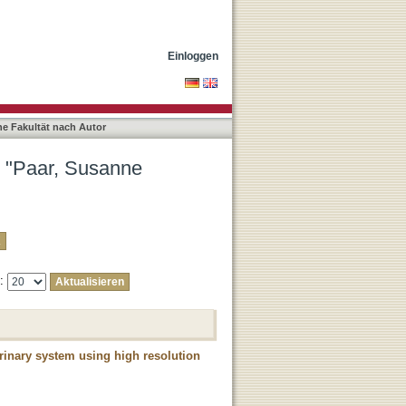
e Monica"
Einloggen
he Fakultät nach Autor
r "Paar, Susanne
e:
rinary system using high resolution