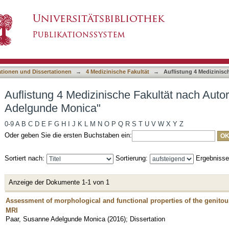
e Fakultät nach Autor "Paar, Susanne Adelgund
asiert)
ationen und Dissertationen
→
4 Medizinische Fakultät
→
Auflistung 4 Medizinisc
Auflistung 4 Medizinische Fakultät nach Auto
Adelgunde Monica"
0-9
A
B
C
D
E
F
G
H
I
J
K
L
M
N
O
P
Q
R
S
T
U
V
W
X
Y
Z
Oder geben Sie die ersten Buchstaben ein:
Sortiert nach:
Sortierung:
Ergebniss
Anzeige der Dokumente 1-1 von 1
Assessment of morphological and functional properties of the genitou
MRI
Paar, Susanne Adelgunde Monica
(
2016
)
;
Dissertation