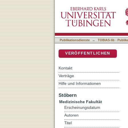
Auflistung 4 Medizinisch
DSpace Repositorium (Manakin b
Publikationsdienste
→
TOBIAS-lib - Publik
VERÖFFENTLICHEN
Kontakt
Verträge
Hilfe und Informationen
Stöbern
Medizinische Fakultät
Erscheinungsdatum
Autoren
Titel