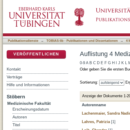
Auflistung 4 Medizinische Fakultät nach Auto
DSpace Repositorium (Manakin basiert)
Publikationsdienste
→
TOBIAS-lib - Publikationen und Dissertationen
→
4 
Auflistung 4 Medi
VERÖFFENTLICHEN
0-9
A
B
C
D
E
F
G
H
I
J
K
L
Kontakt
Oder geben Sie die ersten Bu
Verträge
Sortierung:
Er
Hilfe und Informationen
Anzeige der Dokumente 1-2
Stöbern
Medizinische Fakultät
Autorenname
Erscheinungsdatum
Lachenmaier, Sandra Nadi
Autoren
Lahres, Patrizia
[1]
Titel