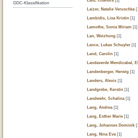
Laib, Chandra
[1]
DDC-Klassifikation
Laizer, Natalie Veruschka
[
Lambidis, Lisa Kristin
[1]
Lamothe, Sonia Miriam
[1]
Lan, Weizhong
[1]
Lance, Lukas Schuyler
[1]
Land, Carolin
[1]
Landaverde Mendizabal, E
Landenberger, Herwig
[1]
Landers, Alexis
[1]
Landgrebe, Kerstin
[1]
Landwehr, Schalina
[1]
Lang, Andrea
[1]
Lang, Esther Marie
[1]
Lang, Johannes Dominik
[
Lang, Nina Eva
[1]