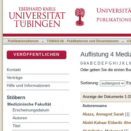
Auflistung 4 Medizinische Fakultät nach Auto
DSpace Repositorium (Manakin basiert)
Publikationsdienste
→
TOBIAS-lib - Publikationen und Dissertationen
→
4 
Auflistung 4 Medi
VERÖFFENTLICHEN
0-9
A
B
C
D
E
F
G
H
I
J
K
L
Kontakt
Oder geben Sie die ersten Bu
Verträge
Sortierung:
Er
Hilfe und Informationen
Anzeige der Dokumente 1-2
Stöbern
Medizinische Fakultät
Autorenname
Erscheinungsdatum
Abaza, Annegret Sarah
[1]
Autoren
Abdel-Kahaar Eldardir A
Titel