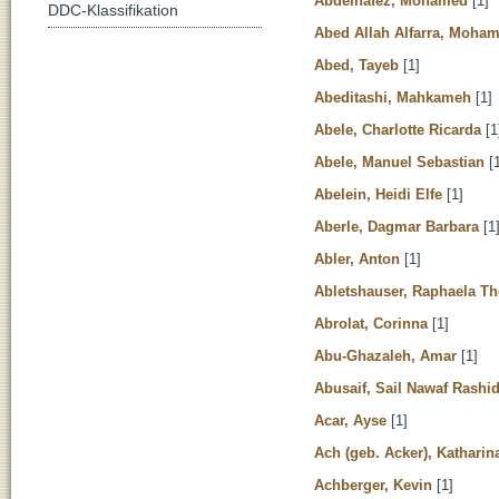
Abdelhafez, Mohamed
[1]
DDC-Klassifikation
Abed Allah Alfarra, Moh
Abed, Tayeb
[1]
Abeditashi, Mahkameh
[1]
Abele, Charlotte Ricarda
[1
Abele, Manuel Sebastian
[1
Abelein, Heidi Elfe
[1]
Aberle, Dagmar Barbara
[1
Abler, Anton
[1]
Abletshauser, Raphaela T
Abrolat, Corinna
[1]
Abu-Ghazaleh, Amar
[1]
Abusaif, Sail Nawaf Rashi
Acar, Ayse
[1]
Ach (geb. Acker), Katharin
Achberger, Kevin
[1]