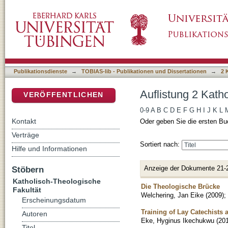
Auflistung 2 Katholisch-Theologische Fakultä
DSpace Repositorium (Manakin basiert)
Publikationsdienste
→
TOBIAS-lib - Publikationen und Dissertationen
→
2 
Auflistung 2 Kath
VERÖFFENTLICHEN
0-9
A
B
C
D
E
F
G
H
I
J
K
L
Kontakt
Oder geben Sie die ersten Bu
Verträge
Sortiert nach:
Hilfe und Informationen
Anzeige der Dokumente 21-
Stöbern
Katholisch-Theologische
Die Theologische Brücke
Fakultät
Welchering, Jan Eike
(
2009
)
;
Erscheinungsdatum
Training of Lay Catechists
Autoren
Eke, Hyginus Ikechukwu
(
20
Titel