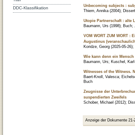
Unbecoming subjects : subje
DDC-Klassifikation
Thiem, Annika
(
2004
)
;
Disser
Utopie Partnerschaft : alte
Baumann, Urs
(
1998
)
;
Buch
;
VOM WORT ZUM WORT : Einfü
Augustinus (veranschaulic
Koridze, Georg
(
2025-05-26
)
;
Wie kann denn ein Mensch s
Baumann, Urs
;
Kuschel, Karl
Witnesses of the Witness. 
Baert-Knoll, Valesca
;
Eichels
Buch
Zeugnisse der Unterbrechun
suspendierten Zweifels
Schober, Michael
(
2012
)
;
Diss
Anzeige der Dokumente 21-