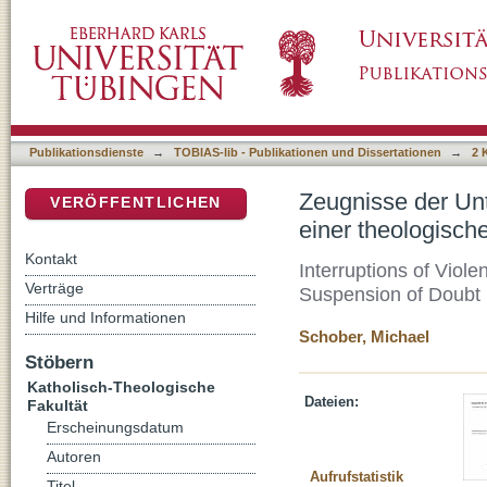
Zeugnisse der Unterbrechung von Gewalt im 
DSpace Repositorium (Manakin basiert)
nicht suspendierten Zweifels
Publikationsdienste
→
TOBIAS-lib - Publikationen und Dissertationen
→
2 
Zeugnisse der Un
VERÖFFENTLICHEN
einer theologisch
Kontakt
Interruptions of Viol
Verträge
Suspension of Doubt
Hilfe und Informationen
Schober, Michael
Stöbern
Katholisch-Theologische
Dateien:
Fakultät
Erscheinungsdatum
Autoren
Aufrufstatistik
Titel