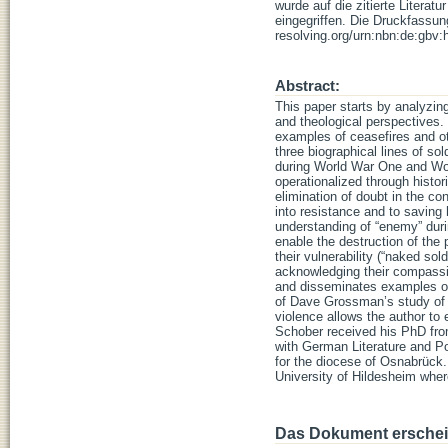
wurde auf die zitierte Literatu
eingegriffen. Die Druckfassung
resolving.org/urn:nbn:de:gbv:
Abstract:
This paper starts by analyzin
and theological perspectives.
examples of ceasefires and oth
three biographical lines of s
during World War One and Worl
operationalized through histori
elimination of doubt in the co
into resistance and to saving
understanding of “enemy” dur
enable the destruction of the 
their vulnerability (“naked sol
acknowledging their compassio
and disseminates examples of s
of Dave Grossman’s study of re
violence allows the author to 
Schober received his PhD from
with German Literature and Pol
for the diocese of Osnabrück.
University of Hildesheim wher
Das Dokument erschein