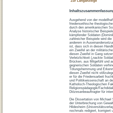
Zur Langanzeige
Inhaltszusammenfassun
Ausgehend von der modellhaft
friedensethische theologische
durch den amerikanischen Soz
Analyse historischer Beispiel
kämpfender Soldaten (Dominik
zahlreicher Beispiele wird di
anderem in Auseinandersetzun
ist, dass sich in diesen Hand
ein Zweifel an der militärisc
diesen Zweifel in Gang setze
Verletzlichkeit („nackte Sol
Brücken, aus Mitgefühl und a
gegnerischen Soldaten verhin
Tötungshemmung und Erkenntn
diesen Zweifel nicht stillzul
er für die Friedensarbeit fru
und Politikwissenschaft an de
Katholisch-Theologischen Faku
Religionspädagogik/Fachdidakt
Diözesanbeauftragter für inte
Die Dissertation von Michael
der Unterbrechung von Gewalt 
Hildesheim (Universitätsverla
nochmals redigiert, korrigier