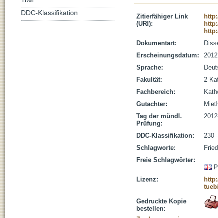
DDC-Klassifikation
Zitierfähiger Link
http
(URI):
http
http
Dokumentart:
Disse
Erscheinungsdatum:
2012
Sprache:
Deut
Fakultät:
2 Ka
Fachbereich:
Kath
Gutachter:
Mieth
Tag der mündl.
2012
Prüfung:
DDC-Klassifikation:
230 
Schlagworte:
Frie
Freie Schlagwörter:
P
Lizenz:
http
tueb
Gedruckte Kopie
bestellen: