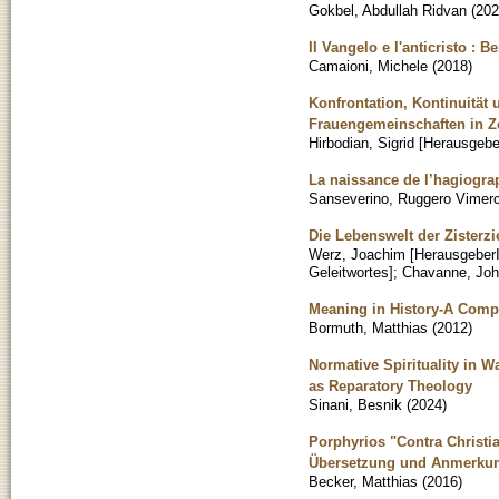
Gokbel, Abdullah Ridvan
(
202
Il Vangelo e l'anticristo :
Camaioni, Michele
(
2018
)
Konfrontation, Kontinuitä
Frauengemeinschaften in Z
Hirbodian, Sigrid [Herausgebe
La naissance de l’hagiograp
Sanseverino, Ruggero Vimerc
Die Lebenswelt der Zisterz
Werz, Joachim [HerausgeberI
Geleitwortes]
;
Chavanne, Joh
Meaning in History-A Comp
Bormuth, Matthias
(
2012
)
Normative Spirituality in W
as Reparatory Theology
Sinani, Besnik
(
2024
)
Porphyrios "Contra Christi
Übersetzung und Anmerku
Becker, Matthias
(
2016
)