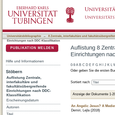
Auflistung 8 Zentrale, interfakultäre und fa
DSpace Repositorium (Manakin basiert)
Klassifikation "200"
Universitätsbibliographie
→
8 Zentrale, interfakultäre und fakultätsübergreif
Einrichtungen nach DDC-Klassifikation
Auflistung 8 Zentr
PUBLIKATION MELDEN
Einrichtungen nac
Hilfe und Informationen
0-9
A
B
C
D
E
F
G
H
I
J
K
L
Oder geben Sie die ersten Bu
Stöbern
Auflistung Zentrale,
interfakultäre und
Sortiert nach:
fakultätsübergreifende
Einrichtungen nach DDC-
Anzeige der Dokumente 1-2
Klassifikation
Erscheinungsdatum
An Angelic Jesus? A Mediev
Autoren
Demiri, Lejla
(
2018
)
Titel