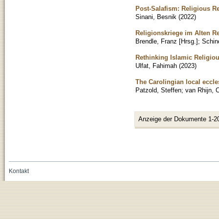
Post-Salafism: Religious R
Sinani, Besnik
(
2022
)
Religionskriege im Alten R
Brendle, Franz [Hrsg.]
;
Schin
Rethinking Islamic Religio
Ulfat, Fahimah
(
2023
)
The Carolingian local eccle
Patzold, Steffen
;
van Rhijn, 
Anzeige der Dokumente 1-2
Kontakt