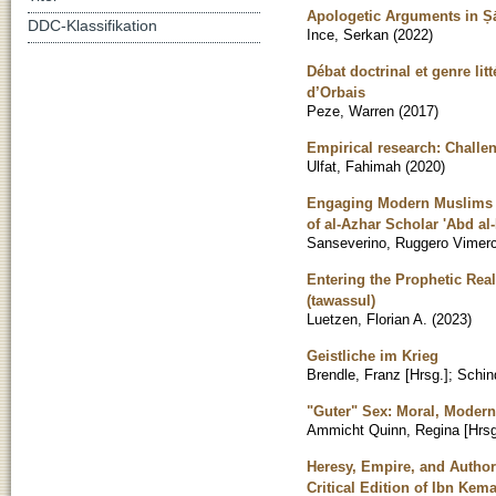
Apologetic Arguments in Ṣāli
DDC-Klassifikation
Ince, Serkan
(
2022
)
Débat doctrinal et genre li
d’Orbais
Peze, Warren
(
2017
)
Empirical research: Challe
Ulfat, Fahimah
(
2020
)
Engaging Modern Muslims w
of al-Azhar Scholar 'Abd a
Sanseverino, Ruggero Vimerc
Entering the Prophetic Real
(tawassul)
Luetzen, Florian A.
(
2023
)
Geistliche im Krieg
Brendle, Franz [Hrsg.]
;
Schin
"Guter" Sex: Moral, Modern
Ammicht Quinn, Regina [Hrsg
Heresy, Empire, and Author
Critical Edition of Ibn Kema