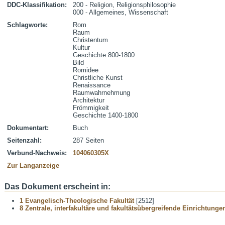
DDC-Klassifikation:
200 - Religion, Religionsphilosophie
000 - Allgemeines, Wissenschaft
Schlagworte:
Rom
Raum
Christentum
Kultur
Geschichte 800-1800
Bild
Romidee
Christliche Kunst
Renaissance
Raumwahrnehmung
Architektur
Frömmigkeit
Geschichte 1400-1800
Dokumentart:
Buch
Seitenzahl:
287 Seiten
Verbund-Nachweis:
104060305X
Zur Langanzeige
Das Dokument erscheint in:
1 Evangelisch-Theologische Fakultät
[2512]
8 Zentrale, interfakultäre und fakultätsübergreifende Einrichtunge