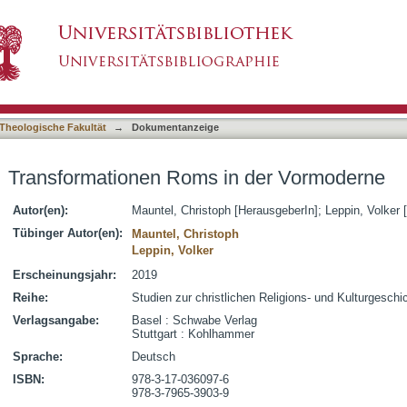
n der Vormoderne
asiert)
Theologische Fakultät
→
Dokumentanzeige
Transformationen Roms in der Vormoderne
Autor(en):
Mauntel, Christoph [HerausgeberIn]
;
Leppin, Volker 
Tübinger Autor(en):
Mauntel, Christoph
Leppin, Volker
Erscheinungsjahr:
2019
Reihe:
Studien zur christlichen Religions- und Kulturgeschi
Verlagsangabe:
Basel : Schwabe Verlag
Stuttgart : Kohlhammer
Sprache:
Deutsch
ISBN:
978-3-17-036097-6
978-3-7965-3903-9