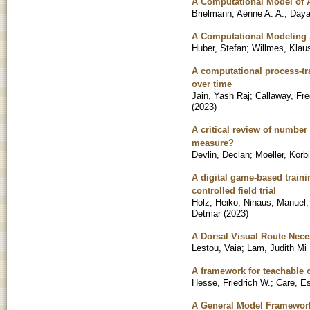
A Computational Model of A
Brielmann, Aenne A. A.
;
Daya
A Computational Modeling 
Huber, Stefan
;
Willmes, Klau
A computational process-tr
over time
Jain, Yash Raj
;
Callaway, Fre
(
2023
)
A critical review of number
measure?
Devlin, Declan
;
Moeller, Korb
A digital game-based train
controlled field trial
Holz, Heiko
;
Ninaus, Manuel
Detmar
(
2023
)
A Dorsal Visual Route Nece
Lestou, Vaia
;
Lam, Judith Mi 
A framework for teachable c
Hesse, Friedrich W.
;
Care, Es
A General Model Framewor