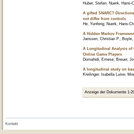
Huber, Stefan
;
Nuerk, Hans-C
A gifted SNARC? Directional
not differ from controls
He, Yunfeng
;
Nuerk, Hans-Ch
A Hidden Markov Framework
Janssen, Christian P.
;
Boyle,
A Longitudinal Analysis o
Online Game Players
Domahidi, Emese
;
Breuer, J
A longitudinal study on bas
Kreilinger, Isabella Luise
;
Moe
Anzeige der Dokumente 1-2
Kontakt