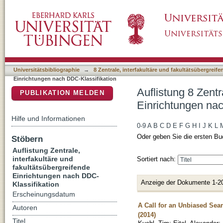
Auflistung 8 Zentrale, interfakultäre und fa
DSpace Repositorium (Manakin basiert)
Klassifikation "150"
Universitätsbibliographie
→
8 Zentrale, interfakultäre und fakultätsübergreif
Einrichtungen nach DDC-Klassifikation
Auflistung 8 Zentr
PUBLIKATION MELDEN
Einrichtungen nac
Hilfe und Informationen
0-9
A
B
C
D
E
F
G
H
I
J
K
L
Oder geben Sie die ersten Bu
Stöbern
Auflistung Zentrale,
interfakultäre und
Sortiert nach:
fakultätsübergreifende
Einrichtungen nach DDC-
Anzeige der Dokumente 1-2
Klassifikation
Erscheinungsdatum
A Call for an Unbiased Sea
Autoren
(2014)
Titel