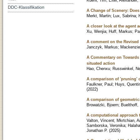
Kuehl, Tim
;
Eitel, Alexander
;
DDC-Klassifikation
A Change of Scenery: Does t
Merkt, Martin
;
Lux, Sabrina
;
A closer look at the agent 
Xu, Wenjia
;
Huff, Markus
;
Pa
A comment on the Revised D
Janczyk, Markus
;
Mackenzie,
A Commentary on Towards au
situated action
Hao, Chenxu
;
Russwinkel, Ne
A comparison of 'pruning' 
Faulkner, Paul
;
Huys, Quenti
(
2022
)
A comparison of geometric
Browatzki, Bjoern
;
Buelthoff,
A computational approach t
Valton, Vincent
;
Mkrtchian, A
Samborska, Veronika
;
Halah
Jonathan P.
(
2025
)