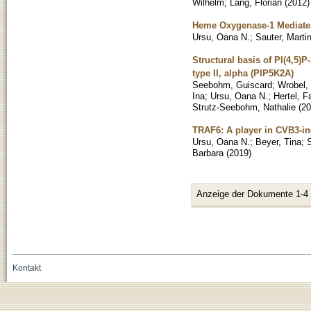
Wilhelm
;
Lang, Florian
(
2012
)
Heme Oxygenase-1 Mediates
Ursu, Oana N.
;
Sauter, Marti
Structural basis of PI(4,5)
type II, alpha (PIP5K2A)
Seebohm, Guiscard
;
Wrobel,
Ina
;
Ursu, Oana N.
;
Hertel, F
Strutz-Seebohm, Nathalie
(
20
TRAF6: A player in CVB3-i
Ursu, Oana N.
;
Beyer, Tina
;
S
Barbara
(
2019
)
Anzeige der Dokumente 1-4
Kontakt