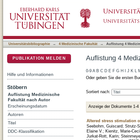
Auflistung 4 Medizinische Fakultät nach Auto
DSpace Repositorium (Manakin basiert)
Universitätsbibliographie
→
4 Medizinische Fakultät
→
Auflistung 4 Medizi
Auflistung 4 Medi
PUBLIKATION MELDEN
0-9
A
B
C
D
E
F
G
H
I
J
K
L
Hilfe und Informationen
Oder geben Sie die ersten Bu
Stöbern
Sortiert nach:
Auflistung Medizinische
Fakultät nach Autor
Erscheinungsdatum
Anzeige der Dokumente 1-4
Autoren
Altered stress stimulation 
Titel
Seebohm, Guiscard
;
Strutz-
Elaine V.
;
Kienitz, Marie-Ceci
DDC-Klassifikation
Jurkat-Rott, Karin
;
Steinmeye