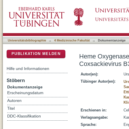
Heme Oxygenase-1 Mediates Oxidative Stres
DSpace Repositorium (Manakin basiert)
Myocarditis
Universitätsbibliographie
→
4 Medizinische Fakultät
→
Dokumentanzeige
PUBLIKATION MELDEN
Heme Oxygenase-1
Coxsackievirus B
Hilfe und Informationen
Autor(en):
Ur
Stöbern
Tübinger Autor(en):
Ur
Dokumentanzeige
Sau
Ett
Erscheinungsdatum
Ka
Autoren
Kli
Titel
Erschienen in:
Cel
DDC-Klassifikation
Verlagsangabe:
Kar
Sprache:
Eng