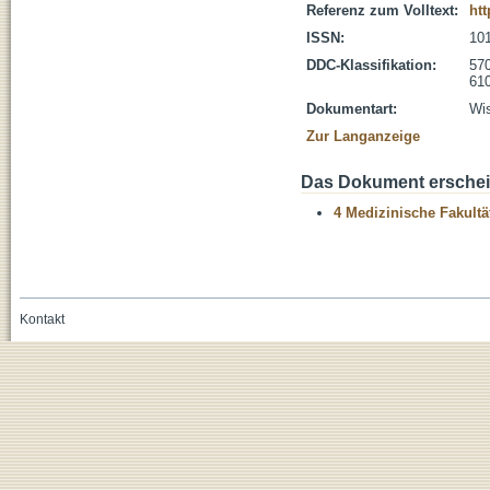
Referenz zum Volltext:
htt
ISSN:
10
DDC-Klassifikation:
570
610
Dokumentart:
Wis
Zur Langanzeige
Das Dokument erschein
4 Medizinische Fakultä
Kontakt