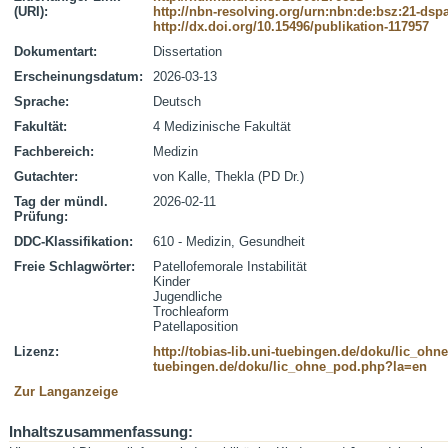
(URI):
http://nbn-resolving.org/urn:nbn:de:bsz:21-dsp
http://dx.doi.org/10.15496/publikation-117957
Dokumentart:
Dissertation
Erscheinungsdatum:
2026-03-13
Sprache:
Deutsch
Fakultät:
4 Medizinische Fakultät
Fachbereich:
Medizin
Gutachter:
von Kalle, Thekla (PD Dr.)
Tag der mündl.
2026-02-11
Prüfung:
DDC-Klassifikation:
610 - Medizin, Gesundheit
Freie Schlagwörter:
Patellofemorale Instabilität
Kinder
Jugendliche
Trochleaform
Patellaposition
Lizenz:
http://tobias-lib.uni-tuebingen.de/doku/lic_oh
tuebingen.de/doku/lic_ohne_pod.php?la=en
Zur Langanzeige
Inhaltszusammenfassung: