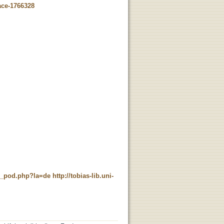
ace-1766328
ne_pod.php?la=de
http://tobias-lib.uni-