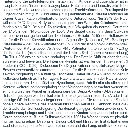
Hintergrund Die patellofemorale Instabilität im Kindes- und Jugendalter ist mu
Hauptfaktoren zählen Trochleadysplasie, Patella alta und lateralisierte Tube
basierten Studie wurde die morphologische Trochleaform und Patellapositio
Jugendlichen mit (PML) und ohne (POL) dokumentierte Patellaluxationen an
Dejour-Klassifikation offenbarte erhebliche Unterschiede: Nur 29 % der POL
während 46 % Dejour-B-Dysplasien zeigten – ein Wert, der üblicherweise al
fanden sich 54 % Dejour-C-Dysplasien, nur 3 % galten als normal. Der mitt
bei 145°, in der PML-Gruppe bei 156°. Dies deutet darauf hin, dass Sulkus
als normvariabel gelten sollten. Die Interrater-Reliabilität für den Sulkuswin
sie für die Dejour-Klassifikation nur mäßig ausfiel (Kappa = 0,26). Patella
Patellahöhe – der Insall-Salvati-Index (ISI) und der Koshino-Sugimoto-Index 
Werte in der PML-Gruppe. 76 % der PML-Patienten hatten einen ISI > 1,3
der Patella Tilt (axiale Rotation) und der Patella Shift (laterale Verschiebun
Ein Tilt > 20° erwies sich als pathologisch. Der Patella Shift ist eher deskr
zu sehen und bewerten. Die Interrater-Reliabilität war für den Tilt exzellent 
moderat (ICC = 0,30). Diskussion Die Dejour-Kriterien und Sulkuswinkelgren
Erwachsenenmedizin stammen, scheinen für die Beurteilung kindlicher Kni
zeigten morphologisch auffällige Trochleae. Daher ist die Anwendung der 
Kollektive kritisch zu hinterfragen. Patella alta war auch in der POL-Grupp
Luxationen kam. Dies stützt die Hypothese, dass Patella alta als alleiniger 
Kontext weiterer pathomorphologischer Veränderungen betrachtet werden mu
ein chirurgisches Vorgehen insbesondere bei Dejour-C- oder -D-Dysplasien m
Betracht gezogen werden. Isolierte Trochleadysplasien vom Typ A oder B oh
alleinige OP-Indikation zu begründen. Limitationen Die retrospektive Studie 
ohne sichere Kenntnis des späteren klinischen Verlaufs. Dennoch stellt die 
der Studie dar. Schlussfolgerung Die derzeit gängigen Referenzwerte und Kl
Trochleamorphologie und Patellaposition bei Kindern und Jugendlichen sind
Daten scheinen z. B. ein Sulkuswinkel bis 150° im Wachstumsalter physiolog
nur bei hochgradiger Dysplasie (Dejour C/D) und klinischer Instabilität er
wachstumsadaptierte Normwerte etablieren und die Langzeiteffekte konserva