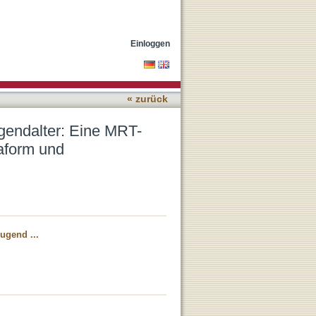
rte morphologische
Einloggen
« zurück
ugendalter: Eine MRT-
aform und
ugend ...