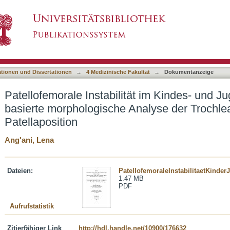
tät im Kindes- und Jugendalter: Eine MRT-basie
asiert)
und Patellaposition
ationen und Dissertationen
→
4 Medizinische Fakultät
→
Dokumentanzeige
Patellofemorale Instabilität im Kindes- und J
basierte morphologische Analyse der Trochle
Patellaposition
Ang'ani, Lena
Dateien:
PatellofemoraleInstabilitaetKinderJ
1.47 MB
PDF
Aufrufstatistik
Zitierfähiger Link
http://hdl.handle.net/10900/176632