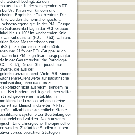
ltifaktoriell bedingt. Zu den
rositas tibiae. In der vorliegenden MRT-
n bei 877 Knien von Kindern und
alysiert. Ergebnisse Trochleaform Die
-Knie wurden als normal eingestuft,
s schwerwiegend gilt. In der PML-Gruppe
lere Sulkuswinkel lag in der POL-Gruppe
winkel bis zu 150° im wachsenden Knie
kel war substanziell (ICC = 0,63), während
position Beide Messmethoden zur
(KSI) – zeigten signifikant erhöhte
 gegenüber 21 % der POL-Gruppe. Auch
g) waren bei PML signifikant ausgeprägter.
iptiv in der Gesamtschau der Pathologie
(ICC = 0,87), für den Shift jedoch nur
zwerte, die aus der
egelenke unzureichend. Viele POL-Kinder
Erwachsenen-Grenzwerte auf pädiatrische
e nachweisbar, ohne dass es zu
Risikofaktor nicht ausreicht, sondern im
ss. Bei Kindern und Jugendlichen sollte
it nachgewiesener Instabilität in
ne klinische Luxation scheinen keine
basiert auf klinisch indizierten MRTs,
große Fallzahl eine wesentliche Stärke
assifikationssysteme zur Beurteilung der
 unzureichend validiert. Nach unseren
isch. Eine chirurgische Therapie sollte
wogen werden. Zukünftige Studien müssen
tiver versus operativer Strategien