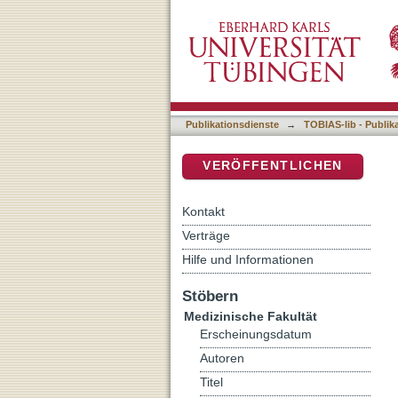
Patellofemorale Instabili
DSpace Repositorium (Manakin b
Analyse der Trochleaform 
Publikationsdienste
→
TOBIAS-lib - Publik
VERÖFFENTLICHEN
Kontakt
Verträge
Hilfe und Informationen
Stöbern
Medizinische Fakultät
Erscheinungsdatum
Autoren
Titel