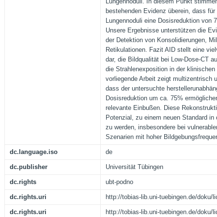
Lungennoduli. In diesem Punkt stimmen
bestehenden Evidenz überein, dass für 
Lungennoduli eine Dosisreduktion von 
Unsere Ergebnisse unterstützen die Evi
der Detektion von Konsolidierungen, Mi
Retikulationen. Fazit AID stellt eine vi
dar, die Bildqualität bei Low-Dose-CT a
die Strahlenexposition in der klinische
vorliegende Arbeit zeigt multizentrisch 
dass der untersuchte herstellerunabhän
Dosisreduktion um ca. 75% ermöglichen
relevante Einbußen. Diese Rekonstrukt
Potenzial, zu einem neuen Standard in
zu werden, insbesondere bei vulnerable
Szenarien mit hoher Bildgebungsfreque
dc.language.iso
de
dc.publisher
Universität Tübingen
dc.rights
ubt-podno
dc.rights.uri
http://tobias-lib.uni-tuebingen.de/doku
dc.rights.uri
http://tobias-lib.uni-tuebingen.de/doku