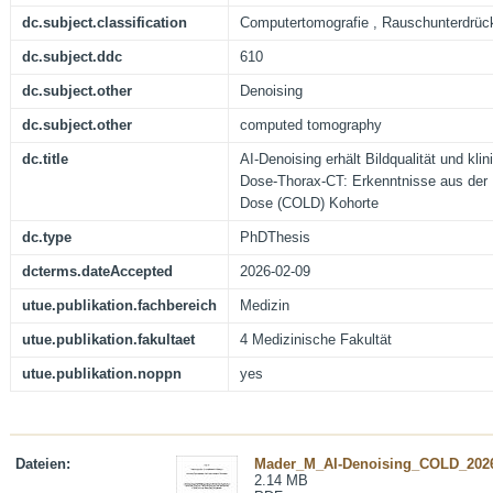
dc.subject.classification
Computertomografie , Rauschunterdrü
dc.subject.ddc
610
dc.subject.other
Denoising
dc.subject.other
computed tomography
dc.title
AI-Denoising erhält Bildqualität und kli
Dose-Thorax-CT: Erkenntnisse aus der
Dose (COLD) Kohorte
dc.type
PhDThesis
dcterms.dateAccepted
2026-02-09
utue.publikation.fachbereich
Medizin
utue.publikation.fakultaet
4 Medizinische Fakultät
utue.publikation.noppn
yes
Dateien:
Mader_M_AI-Denoising_COLD_2026
2.14 MB