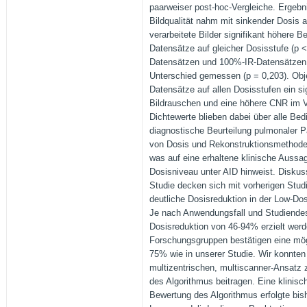
paarweiser post-hoc-Vergleiche. Ergebn
Bildqualität nahm mit sinkender Dosis a
verarbeitete Bilder signifikant höhere B
Datensätze auf gleicher Dosisstufe (p 
Datensätzen und 100%-IR-Datensätzen w
Unterschied gemessen (p = 0,203). Obje
Datensätze auf allen Dosisstufen ein si
Bildrauschen und eine höhere CNR im Ve
Dichtewerte blieben dabei über alle Bed
diagnostische Beurteilung pulmonaler 
von Dosis und Rekonstruktionsmethode 
was auf eine erhaltene klinische Aussa
Dosisniveau unter AID hinweist. Diskus
Studie decken sich mit vorherigen Stud
deutliche Dosisreduktion in der Low-Do
Je nach Anwendungsfall und Studiendes
Dosisreduktion von 46-94% erzielt werd
Forschungsgruppen bestätigen eine mö
75% wie in unserer Studie. Wir konnte
multizentrischen, multiscanner-Ansatz z
des Algorithmus beitragen. Eine klinisc
Bewertung des Algorithmus erfolgte bish