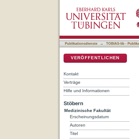
AI-Denoising erhält Bildq
DSpace Repositorium (Manakin b
der Multicenter COVID-1
Publikationsdienste
→
TOBIAS-lib - Publik
VERÖFFENTLICHEN
Kontakt
Verträge
Hilfe und Informationen
Stöbern
Medizinische Fakultät
Erscheinungsdatum
Autoren
Titel