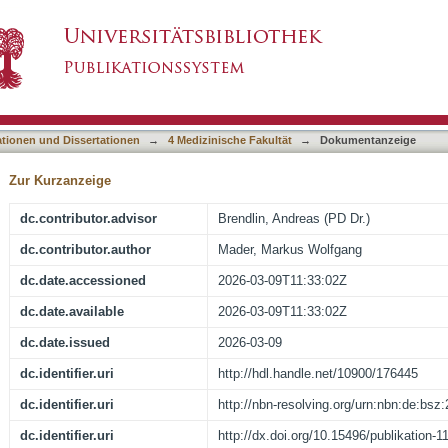
ualität und klinischen Nutzen bei Low-Dose-Th
asiert)
9 Low-Dose (COLD) Kohorte
ationen und Dissertationen
→
4 Medizinische Fakultät
→
Dokumentanzeige
Zur Kurzanzeige
dc.contributor.advisor
Brendlin, Andreas (PD Dr.)
dc.contributor.author
Mader, Markus Wolfgang
dc.date.accessioned
2026-03-09T11:33:02Z
dc.date.available
2026-03-09T11:33:02Z
dc.date.issued
2026-03-09
dc.identifier.uri
http://hdl.handle.net/10900/176445
dc.identifier.uri
http://nbn-resolving.org/urn:nbn:de:bs
dc.identifier.uri
http://dx.doi.org/10.15496/publikation-