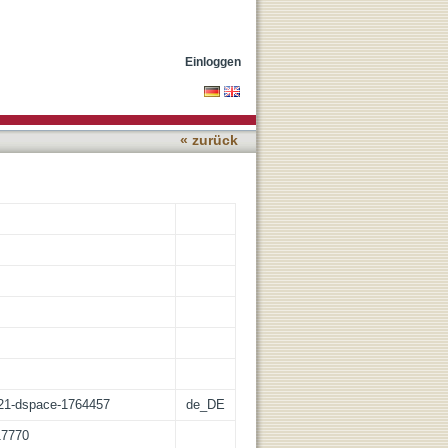
orax-CT: Erkenntnisse aus
Einloggen
« zurück
z:21-dspace-1764457
de_DE
117770