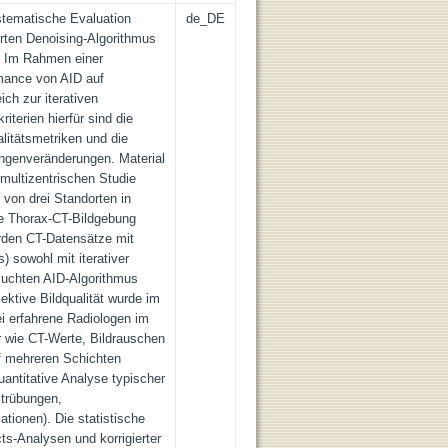
ystematische Evaluation
de_DE
erten Denoising-Algorithmus
T. Im Rahmen einer
rmance von AID auf
ich zur iterativen
iterien hierfür sind die
alitätsmetriken und die
ungenveränderungen. Material
 multizentrischen Studie
von drei Standorten in
ve Thorax-CT-Bildgebung
urden CT-Datensätze mit
 sowohl mit iterativer
suchten AID-Algorithmus
jektive Bildqualität wurde im
i erfahrene Radiologen im
 wie CT-Werte, Bildrauschen
f mehreren Schichten
uantitative Analyse typischer
strübungen,
ationen). Die statistische
ts-Analysen und korrigierter