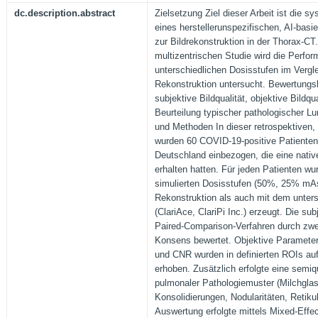
dc.description.abstract
Zielsetzung Ziel dieser Arbeit ist die s
eines herstellerunspezifischen, AI-basi
zur Bildrekonstruktion in der Thorax-C
multizentrischen Studie wird die Perfo
unterschiedlichen Dosisstufen im Vergle
Rekonstruktion untersucht. Bewertungskr
subjektive Bildqualität, objektive Bildqu
Beurteilung typischer pathologischer L
und Methoden In dieser retrospektiven,
wurden 60 COVID-19-positive Patienten 
Deutschland einbezogen, die eine nati
erhalten hatten. Für jeden Patienten w
simulierten Dosisstufen (50%, 25% mAs)
Rekonstruktion als auch mit dem unter
(ClariAce, ClariPi Inc.) erzeugt. Die sub
Paired-Comparison-Verfahren durch zwe
Konsens bewertet. Objektive Parameter
und CNR wurden in definierten ROIs au
erhoben. Zusätzlich erfolgte eine semiq
pulmonaler Pathologiemuster (Milchgla
Konsolidierungen, Nodularitäten, Retikul
Auswertung erfolgte mittels Mixed-Effec