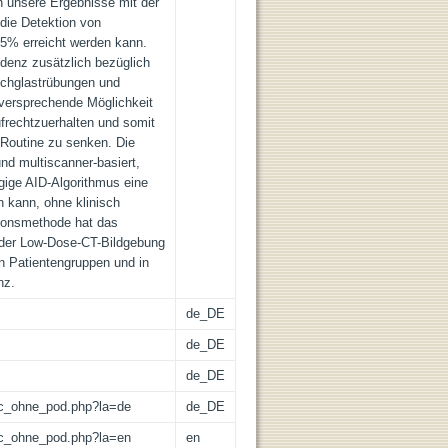
 unsere Ergebnisse mit der
die Detektion von
75% erreicht werden kann.
denz zusätzlich bezüglich
lchglastrübungen und
elversprechende Möglichkeit
ufrechtzuerhalten und somit
n Routine zu senken. Die
und multiscanner-basiert,
gige AID-Algorithmus eine
 kann, ohne klinisch
ionsmethode hat das
 der Low-Dose-CT-Bildgebung
n Patientengruppen und in
nz.
de_DE
de_DE
de_DE
/lic_ohne_pod.php?la=de
de_DE
/lic_ohne_pod.php?la=en
en