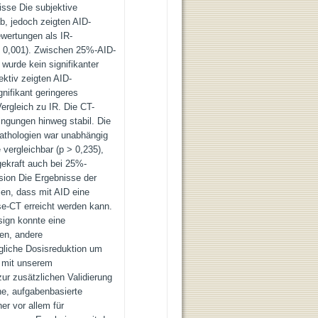
isse Die subjektive
b, jedoch zeigten AID-
ewertungen als IR-
< 0,001). Zwischen 25%-AID-
urde kein signifikanter
ktiv zeigten AID-
gnifikant geringeres
rgleich zu IR. Die CT-
ingungen hinweg stabil. Die
Pathologien war unabhängig
vergleichbar (p > 0,235),
gekraft auch bei 25%-
sion Die Ergebnisse der
ien, dass mit AID eine
se-CT erreicht werden kann.
ign konnte eine
en, andere
gliche Dosisreduktion um
n mit unserem
ur zusätzlichen Validierung
he, aufgabenbasierte
er vor allem für