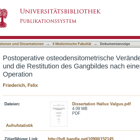
tometrische Veränderungen des Vorfußes und di
asiert)
llux Valgus-Operation
ationen und Dissertationen
→
4 Medizinische Fakultät
→
Dokumentanzeige
Postoperative osteodensitometrische Veränd
und die Restitution des Gangbildes nach eine
Operation
Friederich, Felix
Dateien:
Dissertation Hallux Valgus.pdf
4.09 MB
PDF
Aufrufstatistik
Zitierfähiger Link
http://hdl.handle.net/10900/152145