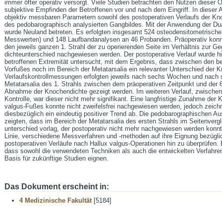
immer öfter operativ versorgt. Viele Studien betrachten den Nutzen dieser O
subjektive Empfinden der Betroffenen vor und nach dem Eingriff. In dieser A
objektiv messbaren Parametern sowohl des postoperativen Verlaufs der Kn
des pedobarographisch analysierten Gangbildes. Mit der Anwendung der Du
wurde Neuland betreten. Es erfolgten insgesamt 524 osteodensitometrisch
Messwerten) und 148 Laufbandanalysen an 46 Probanden. Präoperativ konnte
den jeweils ganzen 1. Strahl der zu operierenden Seite im Verhältnis zur Ge
dichteunterschied nachgewiesen werden. Der postoperative Verlauf wurde hi
betroffenen Extremität untersucht, mit dem Ergebnis, dass zwischen den 
Vorfußes noch im Bereich der Metatarsalia ein relevanter Unterschied der 
Verlaufskontrollmessungen erfolgten jeweils nach sechs Wochen und nach 
Metatarsalia des 1. Strahls zwischen dem präoperativen Zeitpunkt und der 6
Abnahme der Knochendichte gezeigt werden. Im weiteren Verlauf, zwischen
Kontrolle, war dieser nicht mehr signifikant. Eine langfristige Zunahme der
valgus-Fußes konnte nicht zweifelsfrei nachgewiesen werden, jedoch zeich
diesbezüglich ein eindeutig positiver Trend ab. Die pedobarographischen 
zeigten, dass im Bereich der Metatarsalia des ersten Strahls im Seitenvergl
unterschied vorlag, der postoperativ nicht mehr nachgewiesen werden konnte.
Linie, verschiedene Messverfahren und -methoden auf ihre Eignung bezügli
postoperativen Verläufe nach Hallux valgus-Operationen hin zu überprüfen. 
dass sowohl die verwendeten Techniken als auch die entwickelten Verfahren
Basis für zukünftige Studien eignen.
Das Dokument erscheint in:
4 Medizinische Fakultät
[5184]