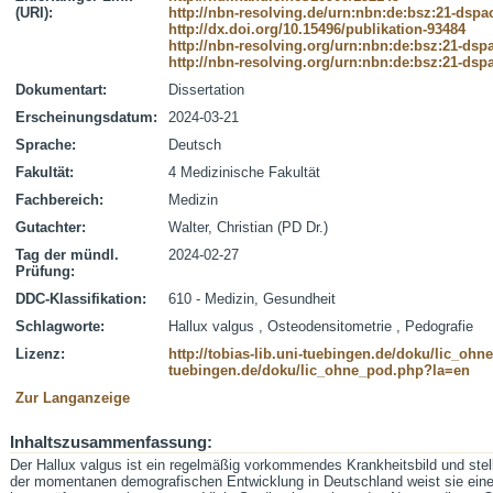
(URI):
http://nbn-resolving.de/urn:nbn:de:bsz:21-dspa
http://dx.doi.org/10.15496/publikation-93484
http://nbn-resolving.org/urn:nbn:de:bsz:21-dsp
http://nbn-resolving.org/urn:nbn:de:bsz:21-dsp
Dokumentart:
Dissertation
Erscheinungsdatum:
2024-03-21
Sprache:
Deutsch
Fakultät:
4 Medizinische Fakultät
Fachbereich:
Medizin
Gutachter:
Walter, Christian (PD Dr.)
Tag der mündl.
2024-02-27
Prüfung:
DDC-Klassifikation:
610 - Medizin, Gesundheit
Schlagworte:
Hallux valgus , Osteodensitometrie , Pedografie
Lizenz:
http://tobias-lib.uni-tuebingen.de/doku/lic_oh
tuebingen.de/doku/lic_ohne_pod.php?la=en
Zur Langanzeige
Inhaltszusammenfassung:
Der Hallux valgus ist ein regelmäßig vorkommendes Krankheitsbild und stellt
der momentanen demografischen Entwicklung in Deutschland weist sie ein