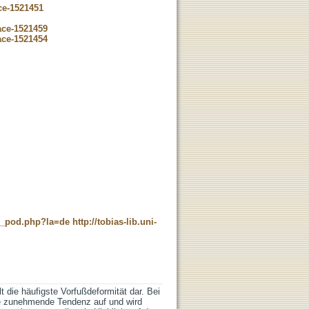
ce-1521451
ace-1521459
ace-1521454
ne_pod.php?la=de
http://tobias-lib.uni-
 die häufigste Vorfußdeformität dar. Bei
e zunehmende Tendenz auf und wird