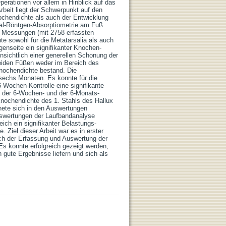
perationen vor allem in Hinblick auf das
rbeit liegt der Schwerpunkt auf den
ochendichte als auch der Entwicklung
al-Röntgen-Absorptiometrie am Fuß
e Messungen (mit 2758 erfassten
 sowohl für die Metatarsalia als auch
genseite ein signifikanter Knochen-
nsichtlich einer generellen Schonung der
beiden Füßen weder im Bereich des
Knochendichte bestand. Die
sechs Monaten. Es konnte für die
-Wochen-Kontrolle eine signifikante
 der 6-Wochen- und der 6-Monats-
 Knochendichte des 1. Stahls des Hallux
nete sich in den Auswertungen
Auswertungen der Laufbandanalyse
eich ein signifikanter Belastungs-
 Ziel dieser Arbeit war es in erster
ch der Erfassung und Auswertung der
Es konnte erfolgreich gezeigt werden,
 gute Ergebnisse liefern und sich als