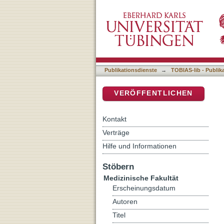
Postoperative osteodensi
DSpace Repositorium (Manakin b
Gangbildes nach einer Ha
Publikationsdienste
→
TOBIAS-lib - Publik
VERÖFFENTLICHEN
Kontakt
Verträge
Hilfe und Informationen
Stöbern
Medizinische Fakultät
Erscheinungsdatum
Autoren
Titel