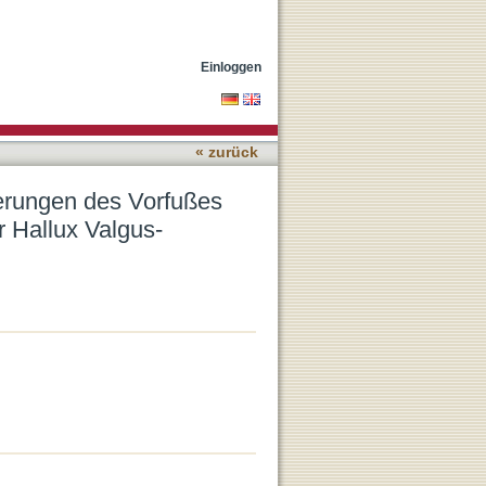
e Restitution des
Einloggen
« zurück
erungen des Vorfußes
r Hallux Valgus-