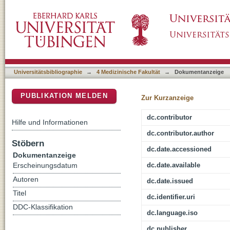
Implicit processing of contralesional stimuli 
DSpace Repositorium (Manakin basiert)
Universitätsbibliographie
→
4 Medizinische Fakultät
→
Dokumentanzeige
PUBLIKATION MELDEN
Zur Kurzanzeige
dc.contributor
Hilfe und Informationen
dc.contributor.author
Stöbern
dc.date.accessioned
Dokumentanzeige
dc.date.available
Erscheinungsdatum
Autoren
dc.date.issued
Titel
dc.identifier.uri
DDC-Klassifikation
dc.language.iso
dc.publisher