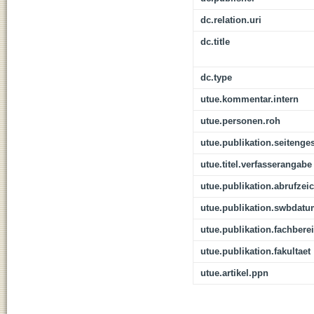
dc.relation.uri
dc.title
dc.type
utue.kommentar.intern
utue.personen.roh
utue.publikation.seitenge
utue.titel.verfasserangabe
utue.publikation.abrufzei
utue.publikation.swbdat
utue.publikation.fachbere
utue.publikation.fakultaet
utue.artikel.ppn