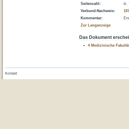
Seitenzahl:
iii
Verbund-Nachweis:
18
Kommentar:
Ers
Zur Langanzeige
Das Dokument erschein
4 Medizinische Fakultä
Kontakt