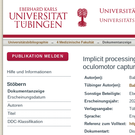
Implicit processing of contralesional stimuli 
DSpace Repositorium (Manakin basiert)
Universitätsbibliographie
→
4 Medizinische Fakultät
→
Dokumentanzeige
PUBLIKATION MELDEN
Implicit processin
oculomotor captur
Hilfe und Informationen
Autor(en):
Ba
Stöbern
Tübinger Autor(en):
Ba
Dokumentanzeige
Sonstige Beteiligte:
Ebe
Erscheinungsdatum
Erscheinungsjahr:
20
Autoren
Verlagsangabe:
Tü
Titel
Sprache:
Eng
DDC-Klassifikation
Referenz zum Volltext:
htt
Dokumentart:
Dis