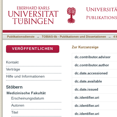
Back-support exoskeletons in industrial tasks
DSpace Repositorium (Manakin basiert)
strain
Publikationsdienste
→
TOBIAS-lib - Publikationen und Dissertationen
→
4 
Zur Kurzanzeige
VERÖFFENTLICHEN
dc.contributor.advisor
Kontakt
dc.contributor.author
Verträge
dc.date.accessioned
Hilfe und Informationen
dc.date.available
Stöbern
dc.date.issued
Medizinische Fakultät
dc.identifier.uri
Erscheinungsdatum
Autoren
dc.identifier.uri
Titel
dc.identifier.uri