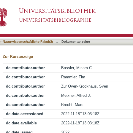
ion behavior of hypericin in glioma tumor sphe
asiert)
nd confocal fluorescence lifetime imaging mi
h-Naturwissenschaftliche Fakultät
→
Dokumentanzeige
Zur Kurzanzeige
dc.contributor.author
Bassler, Miriam C.
dc.contributor.author
Rammler, Tim
dc.contributor.author
Zur Oven-Krockhaus, Sven
dc.contributor.author
Meixner, Alfred J.
dc.contributor.author
Brecht, Marc
dc.date.accessioned
2022-11-18T13:03:18Z
dc.date.available
2022-11-18T13:03:18Z
dc.date.issued
2022