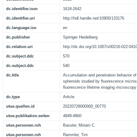
dc.identifier.issn
1618-2642
dc.identifier.uri
http://hdl.handle.net/10900/133176
dc.language.iso
en
dc.publisher
Springer Heidelberg
dc.relation.uri
http://dx.doi.org/10.1007/s00216-022-041
dc.subject.ddc
570
dc.subject.ddc
540
dc.title
Accumulation and penetration behavior of 
spheroids studied by fluorescence micro
fluorescence lifetime imaging microscopy
dc.type
Article
utue.quellen.id
20220728000000_00770
utue.publikation.seiten
4849-4860
utue.personen.roh
Bassler, Miriam C.
utue.personen.roh
Rammler, Tim