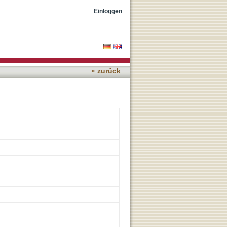
roids studied by
Einloggen
croscopy
« zurück