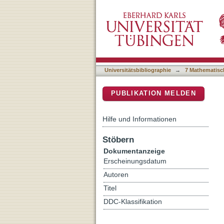
Accumulation and penetrat
DSpace Repositorium (Manakin b
fluorescence microscopy a
Universitätsbibliographie
→
7 Mathematisc
PUBLIKATION MELDEN
Hilfe und Informationen
Stöbern
Dokumentanzeige
Erscheinungsdatum
Autoren
Titel
DDC-Klassifikation