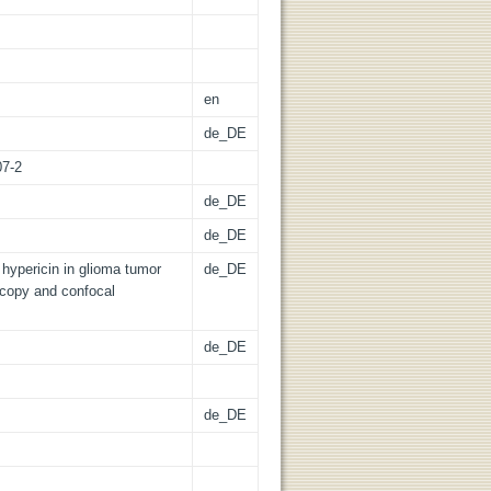
en
de_DE
07-2
de_DE
de_DE
hypericin in glioma tumor
de_DE
scopy and confocal
de_DE
de_DE