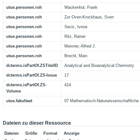
utue.personen.roh
Wackenhut, Frank
utue.personen.roh
Zur Oven-Krockhaus, Sven
utue.personen.roh
Secic, Ivona
utue.personen.roh
Ritz, Rainer
utue.personen.roh
Meixner, Alfred J.
utue.personen.roh
Brecht, Marc
dcterms.isPartOf.ZSTitelID
Analytical and Bioanalytical Chemistry
dcterms.isPartOf.ZS-Issue
17
dcterms.isPartOf.ZS-
414
Volume
utue.fakultaet
07 Mathematisch-Naturwissenschaftliche 
Dateien zu dieser Ressource
Dateien
Größe
Format
Anzeige