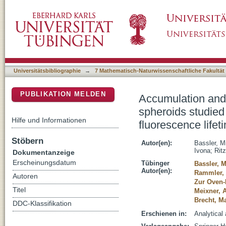
Accumulation and penetration behavior of hyp
DSpace Repositorium (Manakin basiert)
fluorescence microscopy and confocal fluore
Universitätsbibliographie
→
7 Mathematisch-Naturwissenschaftliche Fakultät
PUBLIKATION MELDEN
Accumulation and 
spheroids studied
Hilfe und Informationen
fluorescence life
Stöbern
Autor(en):
Bassler, M
Ivona
;
Ritz
Dokumentanzeige
Erscheinungsdatum
Tübinger
Bassler, M
Autor(en):
Rammler,
Autoren
Zur Oven-
Titel
Meixner, A
Brecht, M
DDC-Klassifikation
Erschienen in:
Analytical