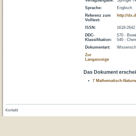
Verlagsangabe:
Springer H
Sprache:
Englisch
Referenz zum
http://dx.
Volltext:
ISSN:
1618-2642
DDC-
570 - Biow
Klassifikation:
540 - Che
Dokumentart:
Wissenscha
Zur
Langanzeige
Das Dokument erschein
7 Mathematisch-Naturwi
Kontakt