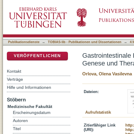
Gastrointestinale Blutungen bei chirurgische
DSpace Repositorium (Manakin basiert)
retrospektive, unizentrische Daten-Analyse
Publikationsdienste
→
TOBIAS-lib - Publikationen und Dissertationen
→
4 
Gastrointestinale 
VERÖFFENTLICHEN
Genese und Therap
Kontakt
Orlova, Olena Vasilevna
Verträge
Hilfe und Informationen
Dateien:
Stöbern
Medizinische Fakultät
Aufrufstatistik
Erscheinungsdatum
Autoren
Zitierfähiger Link
http
Titel
(URI):
http