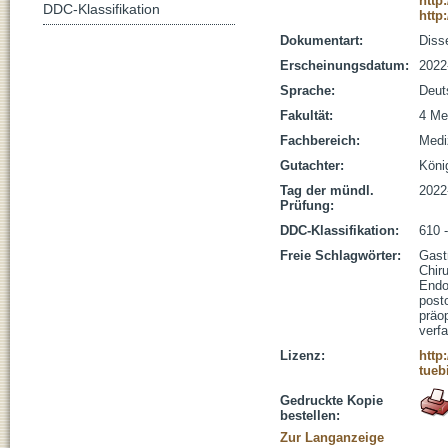
http
DDC-Klassifikation
http
Dokumentart:
Disse
Erscheinungsdatum:
2022
Sprache:
Deut
Fakultät:
4 Me
Fachbereich:
Medi
Gutachter:
König
Tag der mündl.
2022
Prüfung:
DDC-Klassifikation:
610 
Freie Schlagwörter:
Gast
Chiru
Endo
post
präo
verf
Lizenz:
http
tueb
Gedruckte Kopie
bestellen:
Zur Langanzeige