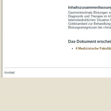
Inhaltszusammenfassun
Gastrointestinale Blutungen s
Diagnostik und Therapie im k
lebensbedrohlichen Situation 
Goldstandard zur Behandlung g
Blutungsereignissen bei chiru
Das Dokument erschein
4 Medizinische Fakultä
Kontakt